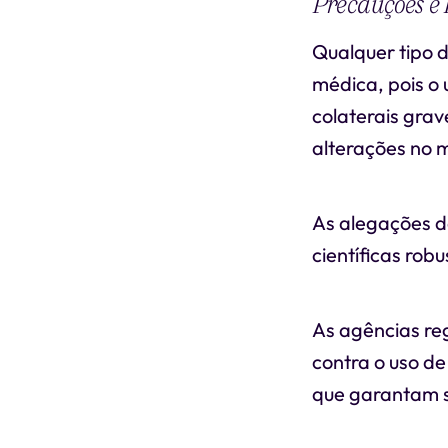
Precauções e 
Qualquer tipo d
médica, pois o 
colaterais grav
alterações no m
As alegações de
científicas rob
As agências re
contra o uso de
que garantam s