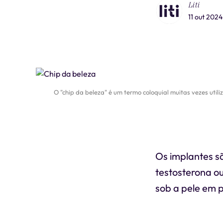
Liti
11 out 2024
O "chip da beleza" é um termo coloquial muitas vezes util
Os implantes s
testosterona o
sob a pele em 