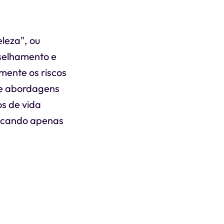
leza", ou
selhamento e
ente os riscos
ue abordagens
os de vida
focando apenas