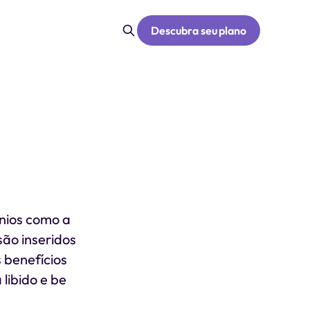
Descubra seu plano
nios como a
ão inseridos
 benefícios
libido e be