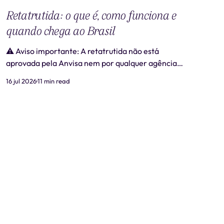
Retatrutida: o que é, como funciona e
quando chega ao Brasil
⚠️ Aviso importante: A retatrutida não está
aprovada pela Anvisa nem por qualquer agência
regulatória no Brasil. Produtos comercializados
16 jul 2026
11 min read
como "retatrutida" fora de estudos clínicos
autorizados são ilegais e representam risco real à
saúde. Este artigo tem caráter exclusivamente
informativo e não substitui consulta médica. 📋
Revisão médica: Este conteúdo