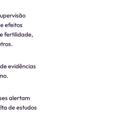
supervisão
e efeitos
 fertilidade,
tros.
 de evidências
smo.
ses alertam
alta de estudos