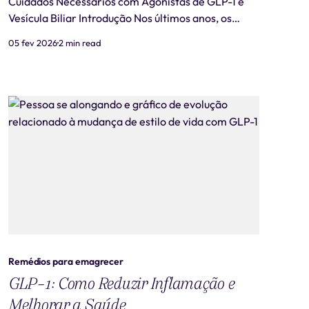
Cuidados Necessários com Agonistas de GLP-1 e
Vesícula Biliar Introdução Nos últimos anos, os
agonistas de GLP-1, como o Ozempic e o Mounjaro,
05 fev 2026
2 min read
ganharam popularidade como tratamentos
eficazes para o manejo do diabetes tipo 2 e a perda
de peso. Entretanto, pesquisas recentes destacam
uma associação en
Remédios para emagrecer
GLP-1: Como Reduzir Inflamação e
Melhorar a Saúde