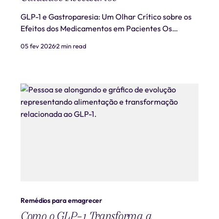
GLP-1 e Gastroparesia: Um Olhar Crítico sobre os
Efeitos dos Medicamentos em Pacientes Os
medicamentos agonistas de GLP-1, como Ozempic
05 fev 2026
2 min read
e Wegovy, são conhecidos por retardar o
esvaziamento gástrico, um efeito benéfico para
controlar o apetite e auxiliar na perda de peso. No
entanto, essa mesma carac
Remédios para emagrecer
Como o GLP-1 Transforma a