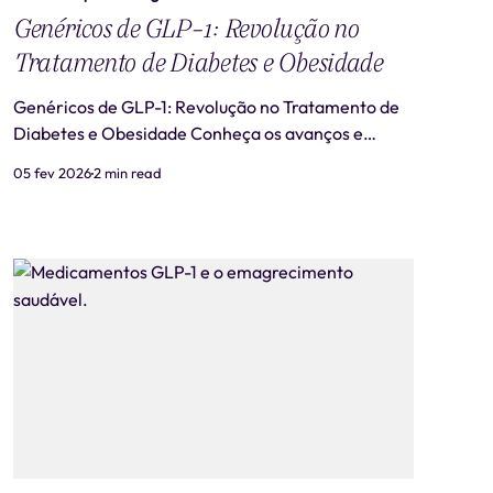
Genéricos de GLP-1: Revolução no
Tratamento de Diabetes e Obesidade
Genéricos de GLP-1: Revolução no Tratamento de
Diabetes e Obesidade Conheça os avanços e
desafios dos genéricos de agonistas GLP-1 no
05 fev 2026
2 min read
Brasil. Lançamento dos Genéricos no Brasil No
cenário brasileiro, a EMS foi pioneira ao lançar em
agosto de 2025 o Olire e o Lirux, suas versões
nacionais da liraglut