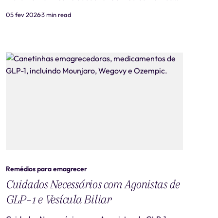
que atuam sobre o GLP-1, como Ozempic, Wegovy,
05 fev 2026
3 min read
Saxenda, entre outros, são considerados uma
inovação na medicina para auxiliar no controle de
peso e no tratamento do diabetes tipo 2. No
entanto, o uso desses medicamen
Remédios para emagrecer
Cuidados Necessários com Agonistas de
GLP-1 e Vesícula Biliar