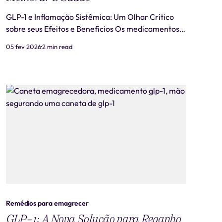
GLP-1 e Inflamação Sistêmica: Um Olhar Crítico
sobre seus Efeitos e Benefícios Os medicamentos
utilizados para emagrecer e gerenciamento de
05 fev 2026
2 min read
diabetes, particularmente os agonistas de GLP-1,
têm chamado a atenção não apenas por seus
efeitos sobre o metabolismo e controle glicêmico,
mas também por seus
Remédios para emagrecer
GLP-1: A Nova Solução para Reganho