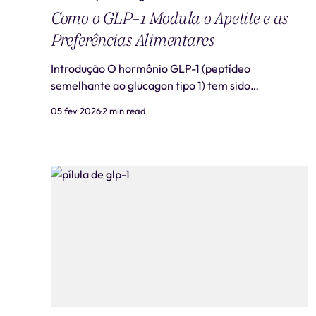
Como o GLP-1 Modula o Apetite e as
Preferências Alimentares
Introdução O hormônio GLP-1 (peptídeo
semelhante ao glucagon tipo 1) tem sido
amplamente estudado e utilizado em
05 fev 2026
2 min read
medicamentos para tratar obesidade e diabetes.
Sua ação no organismo influencia diretamente o
apetite e as escolhas alimentares, tornando-se
uma área fascinante da ciência médica. Este artigo
explora como o GLP-