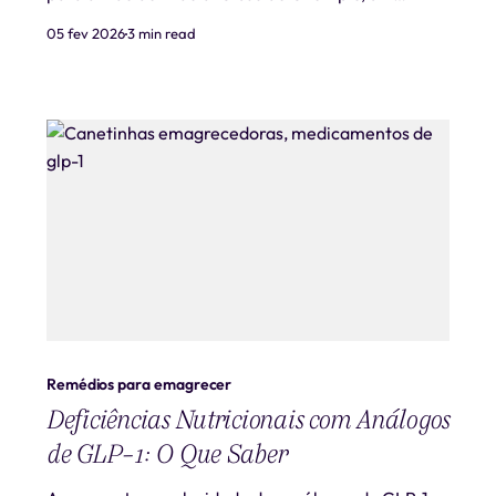
medicamento originalmente desenvolvido para
05 fev 2026
3 min read
tratar diabetes tipo 2, frequentemente resulta em
uma rápida perda de peso que pode ter efeitos
colaterais estéticos notáveis, conhecidos como
Ozempic Face. Este term
Remédios para emagrecer
Deficiências Nutricionais com Análogos
de GLP-1: O Que Saber