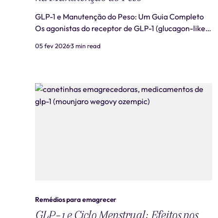
GLP-1 e Manutenção do Peso: Um Guia Completo
Os agonistas do receptor de GLP-1 (glucagon-like
peptide-1) emergiram como uma ferramenta
05 fev 2026
3 min read
promissora no tratamento para perda de peso. No
entanto, um dos grandes desafios enfrentados
pelos usuários dessas medicações é a manutenção
do peso após a sua inter
Remédios para emagrecer
GLP-1 e Ciclo Menstrual: Efeitos nos