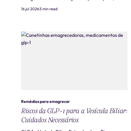
maioria das pessoas foca em cortar calorias — e
16 jul 2026
3 min read
esquece de um detalhe que faz toda a diferença no
resultado a longo prazo: quanta proteína está
comendo por dia. A proteína age
Remédios para emagrecer
Riscos da GLP-1 para a Vesícula Biliar:
Cuidados Necessários