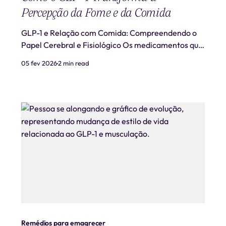
Percepção da Fome e da Comida
GLP-1 e Relação com Comida: Compreendendo o
Papel Cerebral e Fisiológico Os medicamentos que
atuam sobre o GLP-1 (glucagon-like peptide-1) têm
05 fev 2026
2 min read
emergido como uma das soluções mais
promissoras no tratamento de obesidade e
diabetes tipo 2, ao interferir na forma como
percebemos a fome e o prazer associ
Remédios para emagrecer