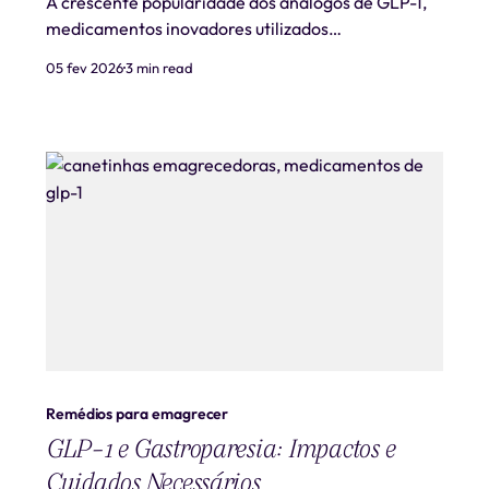
A crescente popularidade dos análogos de GLP-1,
medicamentos inovadores utilizados
principalmente para controle de peso e
05 fev 2026
3 min read
tratamento de condições como diabetes tipo 2,
traz consigo um ponto de atenção importante: a
possibilidade de deficiências nutricionais
associadas a esses tratamentos. Este artig
Remédios para emagrecer
GLP-1 e Gastroparesia: Impactos e
Cuidados Necessários