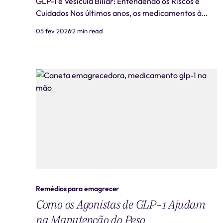
GLP-1 e Vesícula Biliar: Entendendo os Riscos e
Cuidados Nos últimos anos, os medicamentos à
base de GLP-1 (glucagon-like peptide-1) ganharam
05 fev 2026
2 min read
destaque não apenas no tratamento do diabetes
tipo 2, mas também como auxiliares na perda de
peso. Contudo, a rápida perda de peso associada
ao uso desses med
Remédios para emagrecer
Como os Agonistas de GLP-1 Ajudam
na Manutenção do Peso