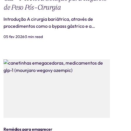
de Peso Pós-Cirurgia
Introdução A cirurgia bariátrica, através de
procedimentos como o bypass gástrico e a
gastrectomia vertical, é uma solução efetiva para a
05 fev 2026
3 min read
obesidade severa e suas comorbidades. Um dos
efeitos hormonais significativos que ocorre após a
cirurgia é o aumento do GLP-1 (peptídeo
semelhante ao glucagon-1),
Remédios para emagrecer