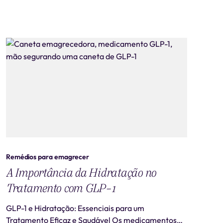
autorizados são ilegais e representam risco real à
saúde. Este artigo tem caráter exclusivamente
informativo e não substitui consulta médica. 📋
Revisão médica: Este conteúdo
Remédios para emagrecer
A Importância da Hidratação no
Tratamento com GLP-1
GLP-1 e Hidratação: Essenciais para um
Tratamento Eficaz e Saudável Os medicamentos