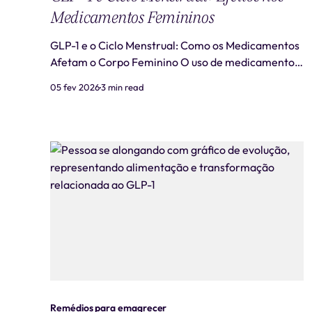
Medicamentos Femininos
GLP-1 e o Ciclo Menstrual: Como os Medicamentos
Afetam o Corpo Feminino O uso de medicamentos
agonistas do GLP-1, conhecidos por promoverem
05 fev 2026
3 min read
perda de peso, tem sido associado a relatos de
alterações no ciclo menstrual. Estes fármacos,
como o Ozempic e Mounjaro, têm suas vantagens,
mas também levantam
Remédios para emagrecer