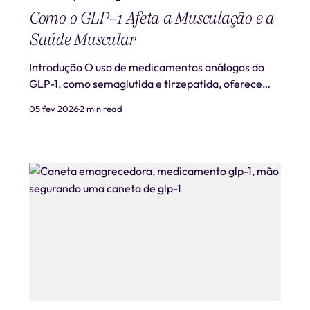
Como o GLP-1 Afeta a Musculação e a
Saúde Muscular
Introdução O uso de medicamentos análogos do
GLP-1, como semaglutida e tirzepatida, oferece
uma oportunidade única para o tratamento da
05 fev 2026
2 min read
obesidade e controle de peso. Contudo, uma das
preocupações crescentes sobre o uso desses
medicamentos é a possível perda de massa
muscular durante o processo de pe