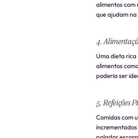
alimentos com 
que ajudam na 
4. Alimentaç
Uma dieta rica
alimentos como
poderia ser ide
5. Refeições P
Comidas com um
incrementados 
paladar escorp