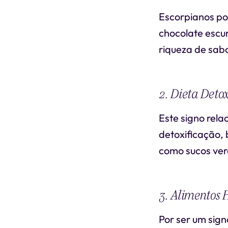
Escorpianos pod
chocolate escu
riqueza de sabo
2. Dieta Deto
Este signo rel
detoxificação,
como sucos verd
3. Alimentos 
Por ser um sig