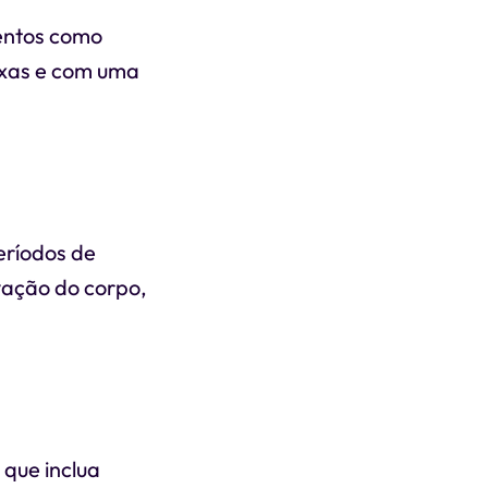
mentos como
exas e com uma
eríodos de
vação do corpo,
que inclua