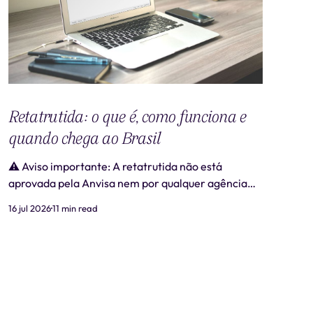
Retatrutida: o que é, como funciona e
quando chega ao Brasil
⚠️ Aviso importante: A retatrutida não está
aprovada pela Anvisa nem por qualquer agência
regulatória no Brasil. Produtos comercializados
16 jul 2026
11 min read
como "retatrutida" fora de estudos clínicos
autorizados são ilegais e representam risco real à
saúde. Este artigo tem caráter exclusivamente
informativo e não substitui consulta médica. 📋
Revisão médica: Este conteúdo