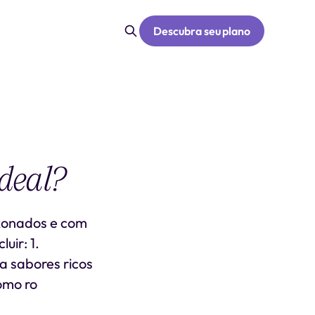
Descubra seu plano
deal?
ixonados e com
uir: 1.
a sabores ricos
omo ro