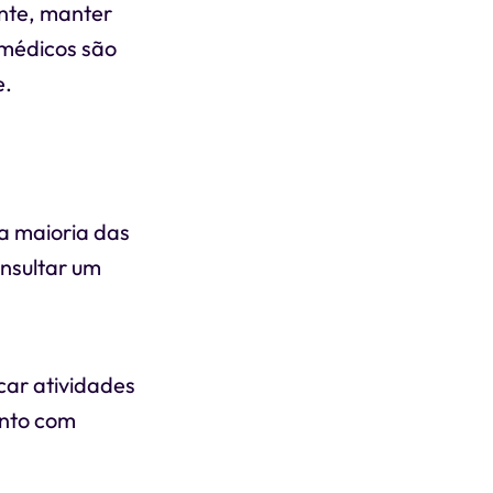
ente, manter
 médicos são
e.
a maioria das
nsultar um
car atividades
ento com