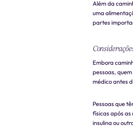
Além da caminh
uma alimentaçã
partes importa
Considerações
Embora caminha
pessoas, quem 
médico antes de
Pessoas que têm
físicas após a
insulina ou out