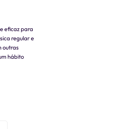
e eficaz para
sica regular e
m outras
um hábito
e