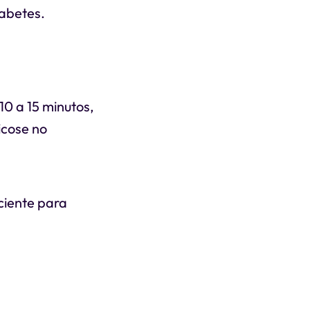
iabetes.
0 a 15 minutos,
icose no
ciente para