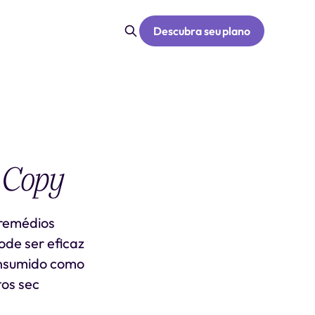
Descubra seu plano
 Copy
 remédios
ode ser eficaz
onsumido como
tos sec