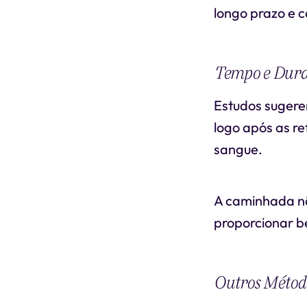
longo prazo e 
Tempo e Dur
Estudos sugere
logo após as re
sangue.
A caminhada nã
proporcionar be
Outros Métod