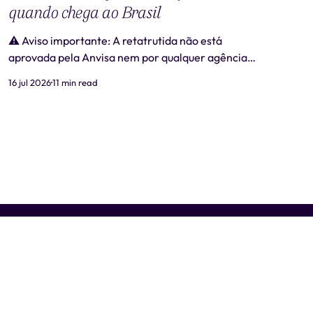
quando chega ao Brasil
⚠️ Aviso importante: A retatrutida não está
aprovada pela Anvisa nem por qualquer agência
regulatória no Brasil. Produtos comercializados
16 jul 2026
11 min read
como "retatrutida" fora de estudos clínicos
autorizados são ilegais e representam risco real à
saúde. Este artigo tem caráter exclusivamente
informativo e não substitui consulta médica. 📋
Revisão médica: Este conteúdo