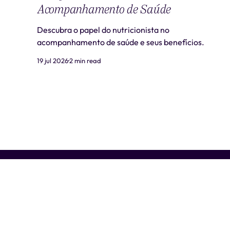
Acompanhamento de Saúde
Descubra o papel do nutricionista no
acompanhamento de saúde e seus benefícios.
19 jul 2026
2 min read
Liti Saúde ™ • CNPJ: 41.932.733/0001-41 • CNES: 3359441