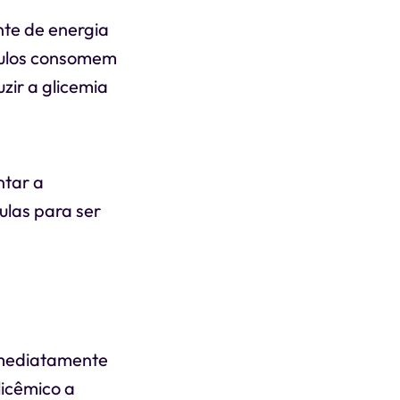
nte de energia
culos consomem
uzir a glicemia
ntar a
lulas para ser
imediatamente
icêmico a