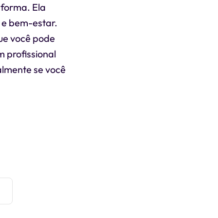
 forma. Ela
a e bem-estar.
que você pode
 profissional
almente se você
e