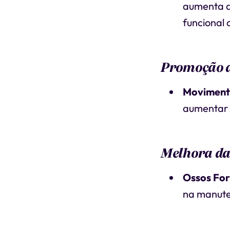
aumenta a
funcional 
Promoção d
Moviment
aumentar a
Melhora da
Ossos For
na manute