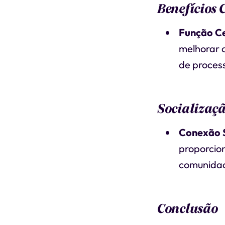
Benefícios 
Função Ce
melhorar a
de proces
Socializaç
Conexão S
proporcio
comunidad
Conclusão