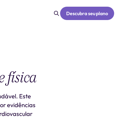
Descubra seu plano
 física
udável. Este
por evidências
rdiovascular