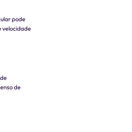
gular pode
e velocidade
ode
senso de