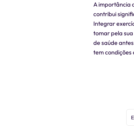
A importância 
contribui signi
Integrar exercí
tomar pela sua
de saúde antes
tem condições 
E