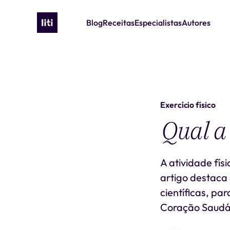
Blog
Receitas
Especialistas
Autores
Exercício físico
Qual a 
A atividade fís
artigo destaca 
científicas, p
Coração Saudáv