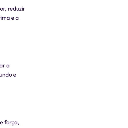
r, reduzir
tima e a
ar a
fundo e
e força,