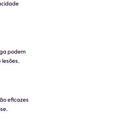
acidade
yoga podem
 lesões.
são eficazes
se.