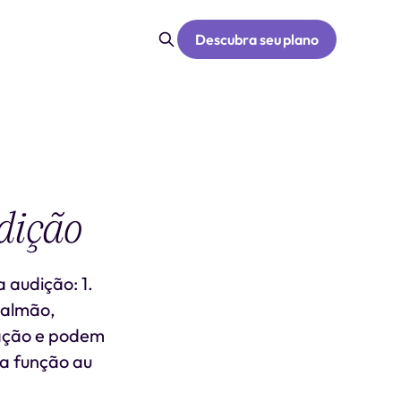
Descubra seu plano
dição
 audição: 1.
salmão,
ração e podem
 a função au