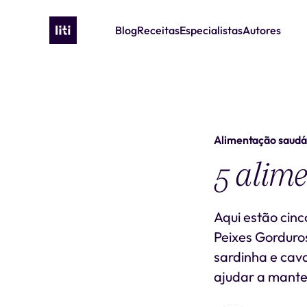
Blog
Receitas
Especialistas
Autores
Alimentação saudá
5 alime
Aqui estão cinc
Peixes Gorduro
sardinha e cav
ajudar a manter