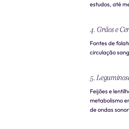
estudos, até m
4. Grãos e Cer
Fontes de folat
circulação sang
5. Leguminos
Feijões e lenti
metabolismo en
de ondas sonora