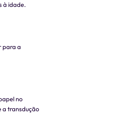
 à idade.
r para a
 papel no
e a transdução