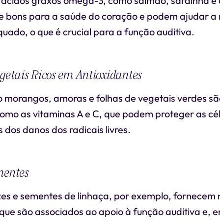
m ácidos graxos ômega-3, como salmão, sardinha e 
e bons para a saúde do coração e podem ajudar a 
ado, o que é crucial para a função auditiva.
egetais Ricos em Antioxidantes
 morangos, amoras e folhas de vegetais verdes sã
como as vitaminas A e C, que podem proteger as cél
s dos danos dos radicais livres.
mentes
s e sementes de linhaça, por exemplo, fornecem
 que são associados ao apoio à função auditiva e, 