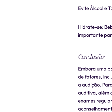
Evite Álcool e
Hidrate-se: Beb
importante par
Conclusão:
Embora uma boa
de fatores, in
a audição. Par
auditiva, além 
exames regulare
aconselhamento