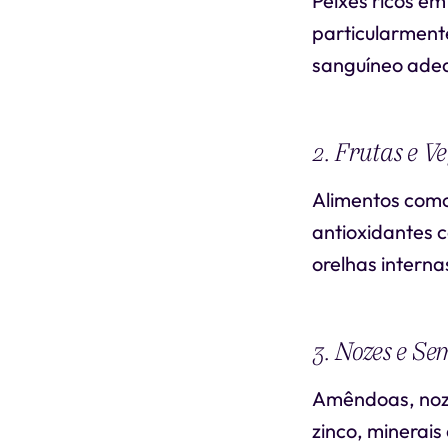
Peixes ricos e
particularment
sanguíneo adequ
2. Frutas e V
Alimentos como
antioxidantes 
orelhas interna
3. Nozes e Se
Amêndoas, noze
zinco, minerais