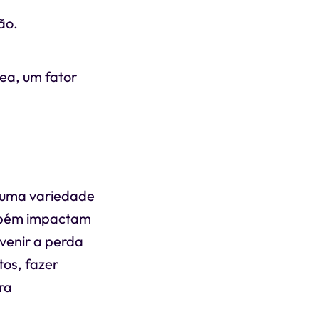
ão.
nea, um fator
, uma variedade
ambém impactam
venir a perda
tos, fazer
ra