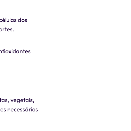
élulas dos
ortes.
ntioxidantes
as, vegetais,
tes necessários