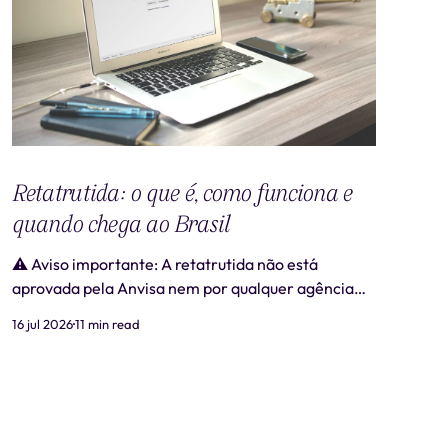
Retatrutida: o que é, como funciona e
quando chega ao Brasil
⚠️ Aviso importante: A retatrutida não está
aprovada pela Anvisa nem por qualquer agência
regulatória no Brasil. Produtos comercializados
16 jul 2026
11 min read
como "retatrutida" fora de estudos clínicos
autorizados são ilegais e representam risco real à
saúde. Este artigo tem caráter exclusivamente
informativo e não substitui consulta médica. 📋
Revisão médica: Este conteúdo