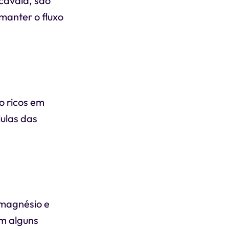
cavala, são
manter o fluxo
o ricos em
ulas das
 magnésio e
em alguns