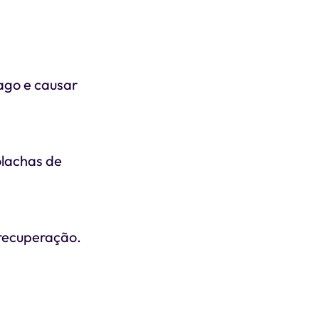
ago e causar
olachas de
 recuperação.