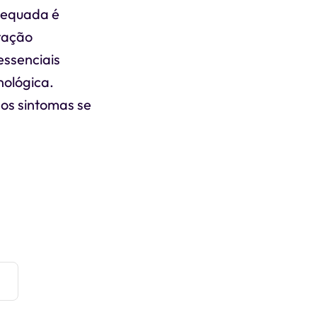
dequada é
tação
essenciais
nológica.
os sintomas se
e