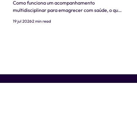
Como funciona um acompanhamento
multidisciplinar para emagrecer com saúde, o que
é realista esperar e quando procurar ajuda
19 jul 2026
2 min read
profissional.