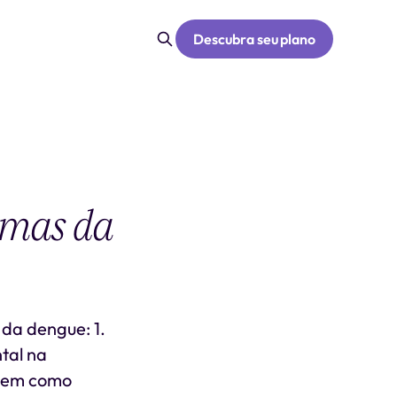
Descubra seu plano
omas da
 da dengue: 1.
tal na
 bem como