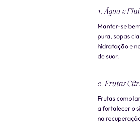
1. Água e Flu
Manter-se bem
pura, sopas cla
hidratação e n
de suor.
2. Frutas Cítr
Frutas como lar
a fortalecer o
na recuperaçã