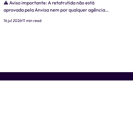
⚠️ Aviso importante: A retatrutida não está
aprovada pela Anvisa nem por qualquer agência
regulatória no Brasil. Produtos comercializados
16 jul 2026
11 min read
como "retatrutida" fora de estudos clínicos
autorizados são ilegais e representam risco real à
saúde. Este artigo tem caráter exclusivamente
informativo e não substitui consulta médica. 📋
Revisão médica: Este conteúdo