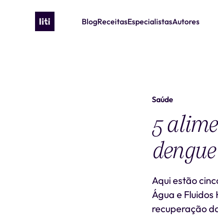
Blog
Receitas
Especialistas
Autores
Saúde
5 alim
dengue
Aqui estão cinc
Água e Fluidos
recuperação da