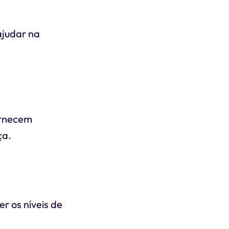
ajudar na
ornecem
ça.
r os níveis de