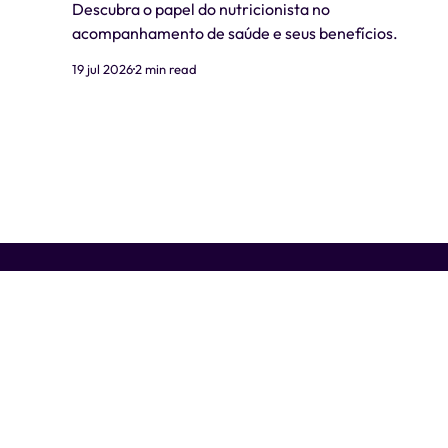
Descubra o papel do nutricionista no
acompanhamento de saúde e seus benefícios.
19 jul 2026
2 min read
Liti Saúde ™ • CNPJ: 41.932.733/0001-41 • CNES: 3359441