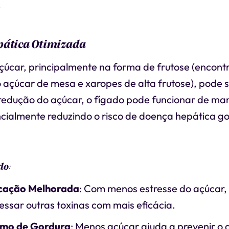
.
pática Otimizada
çúcar, principalmente na forma de frutose (encont
 açúcar de mesa e xaropes de alta frutose), pode 
redução do açúcar, o fígado pode funcionar de ma
encialmente reduzindo o risco de doença hepática g
do
:
icação Melhorada
: Com menos estresse do açúcar,
ssar outras toxinas com mais eficácia.
smo de Gordura
: Menos açúcar ajuda a prevenir o