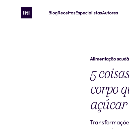
Blog
Receitas
Especialistas
Autores
Alimentação saudá
5 coisa
corpo 
açúcar
Transformações