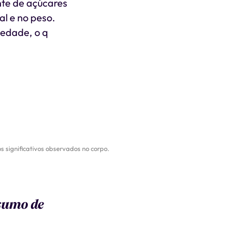
nte de açúcares
l e no peso.
iedade, o q
s significativos observados no corpo.
sumo de