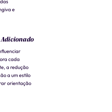
 das
ngiva e
 Adicionado
fluenciar
bora cada
te, a redução
ão a um estilo
rar orientação