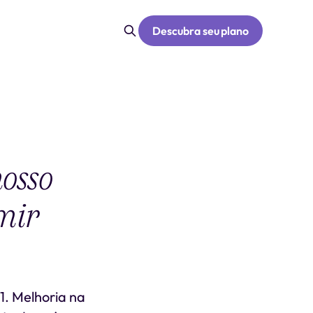
Descubra seu plano
osso
mir
. Melhoria na