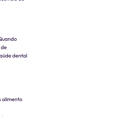
. Quando
 de
saúde dental
s alimento