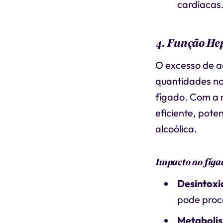
cardíacas
4. Função He
O excesso de a
quantidades no
fígado. Com a 
eficiente, pot
alcoólica.
Impacto no fíga
Desintox
pode proce
Metaboli