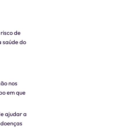
risco de
a saúde do
ção nos
mpo em que
e ajudar a
a doenças