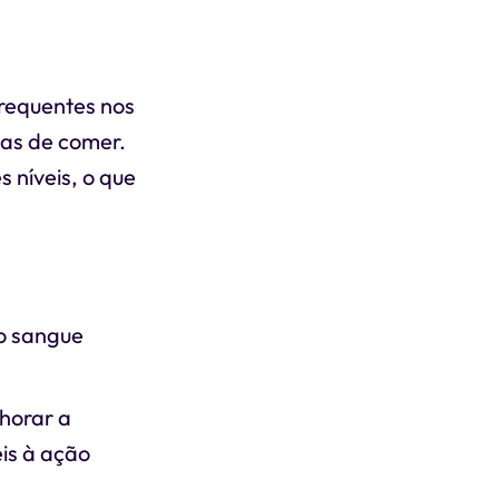
frequentes nos
tas de comer.
 níveis, o que
no sangue
horar a
eis à ação