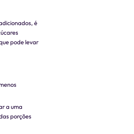
adicionados, é
çúcares
 que pode levar
 menos
var a uma
 das porções