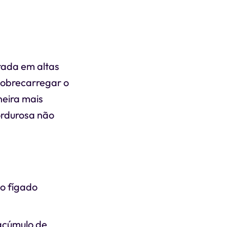
rada em altas
sobrecarregar o
neira mais
ordurosa não
 o fígado
 acúmulo de