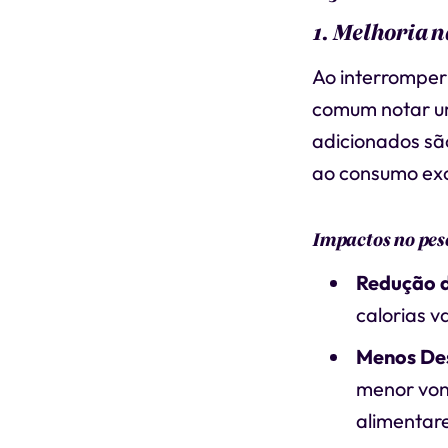
1. Melhoria n
Ao interromper
comum notar u
adicionados sã
ao consumo exc
Impactos no pes
Redução d
calorias v
Menos De
menor von
alimentar