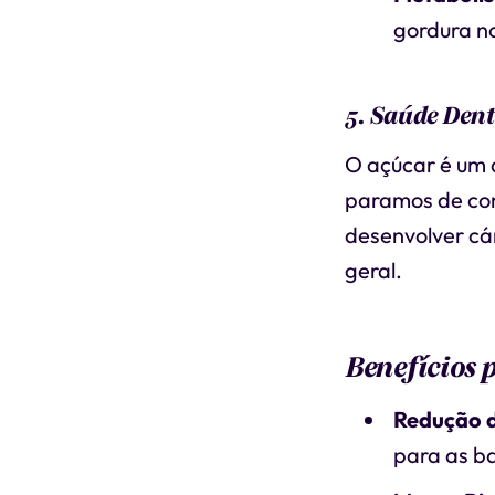
gordura n
5. Saúde Den
O açúcar é um d
paramos de con
desenvolver cár
geral.
Benefícios 
Redução d
para as b