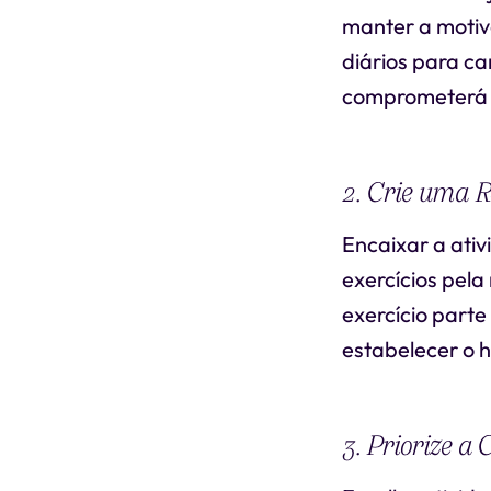
manter a motiv
diários para c
comprometerá a
2. Crie uma R
Encaixar a ati
exercícios pel
exercício parte
estabelecer o h
3. Priorize a