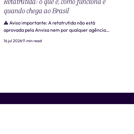
Retatrutida: o que é, como funciona e
quando chega ao Brasil
⚠️ Aviso importante: A retatrutida não está
aprovada pela Anvisa nem por qualquer agência
regulatória no Brasil. Produtos comercializados
16 jul 2026
11 min read
como "retatrutida" fora de estudos clínicos
autorizados são ilegais e representam risco real à
saúde. Este artigo tem caráter exclusivamente
informativo e não substitui consulta médica. 📋
Revisão médica: Este conteúdo