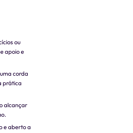
cícios ou
e apoio e
u uma corda
 prática
o alcançar
mo.
o e aberto a