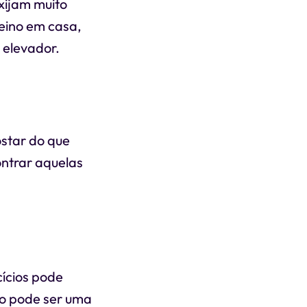
exijam muito
eino em casa,
 elevador.
ostar do que
ontrar aquelas
cícios pode
so pode ser uma