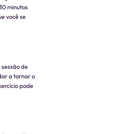
 30 minutos
ue você se
a sessão de
ar a tornar o
xercício pode