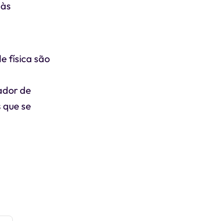
 às
 física são
ador de
s que se