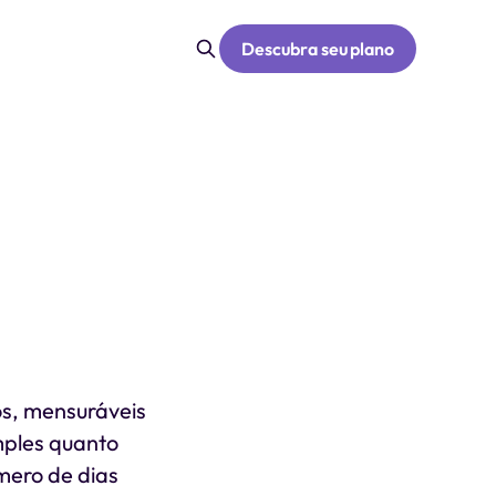
Descubra seu plano
os, mensuráveis
mples quanto
mero de dias