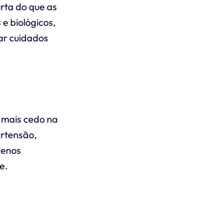
rta do que as
 e biológicos,
ar cuidados
 mais cedo na
ertensão,
menos
e.