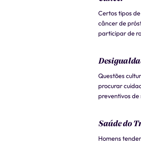
Certos tipos d
câncer de prós
participar de 
Desigualdad
Questões cultu
procurar cuida
preventivos de
Saúde do T
Homens tendem 