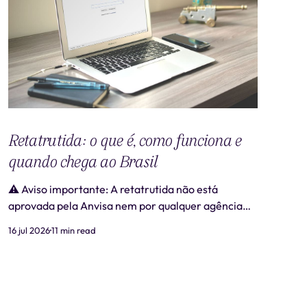
Retatrutida: o que é, como funciona e
quando chega ao Brasil
⚠️ Aviso importante: A retatrutida não está
aprovada pela Anvisa nem por qualquer agência
regulatória no Brasil. Produtos comercializados
16 jul 2026
11 min read
como "retatrutida" fora de estudos clínicos
autorizados são ilegais e representam risco real à
saúde. Este artigo tem caráter exclusivamente
informativo e não substitui consulta médica. 📋
Revisão médica: Este conteúdo