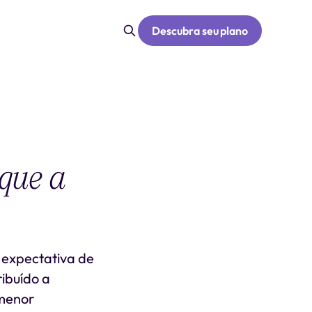
Descubra seu plano
 que a
 expectativa de
ribuído a
 menor