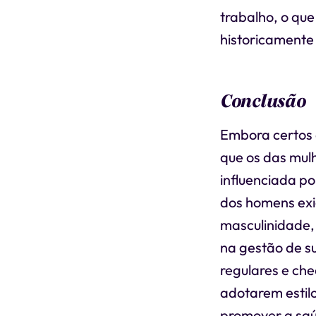
trabalho, o que
historicamente
Conclusão
Embora certos 
que os das mulh
influenciada p
dos homens exi
masculinidade,
na gestão de s
regulares e ch
adotarem estil
promover a saú