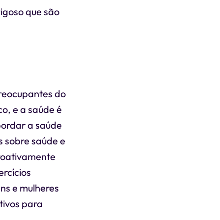
rigoso que são
reocupantes do
co, e a saúde é
bordar a saúde
 sobre saúde e
roativamente
rcícios
ns e mulheres
tivos para