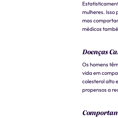
Estatisticamen
mulheres. Isso 
mas comportame
médicos també
Doenças Ca
Os homens têm 
vida em compar
colesterol alt
propensos a re
Comportame