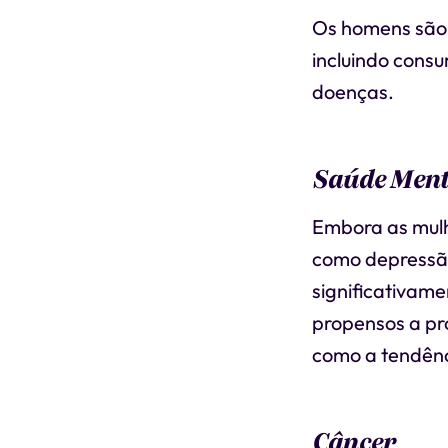
Os homens são 
incluindo consu
doenças.
Saúde Menta
Embora as mulh
como depressão
significativam
propensos a pr
como a tendênci
Câncer