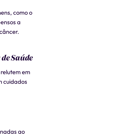
mens, como o
pensos a
câncer.
 de Saúde
 relutem em
m cuidados
onadas ao