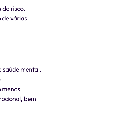
de risco,
 de várias
e saúde mental,
o
em menos
mocional, bem