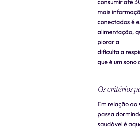
consumir até 30
mais informaçã
conectados é e
alimentação, q
piorar a
apneia
dificulta a res
que é um sono 
Os critérios 
Em relação ao 
passa dormindo
saudável é aqu