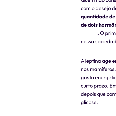
com o desejo d
quantidade de 
de dois hormôn
grelina
.
O prime
nossa saciedade
A leptina age e
nos mamíferos, 
gasto energétic
curto prazo. Em
depois que com
glicose.