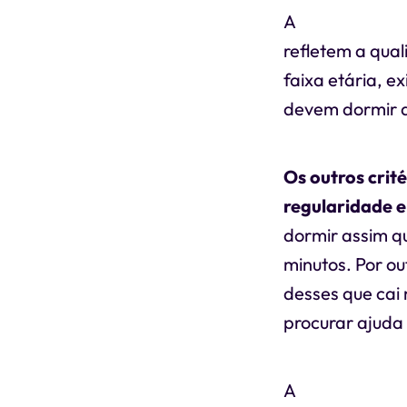
A
quantidade d
refletem a qua
faixa etária, e
devem dormir de
Os outros crit
regularidade e 
dormir assim q
minutos. Por ou
desses que cai
procurar ajuda
A
regularidade