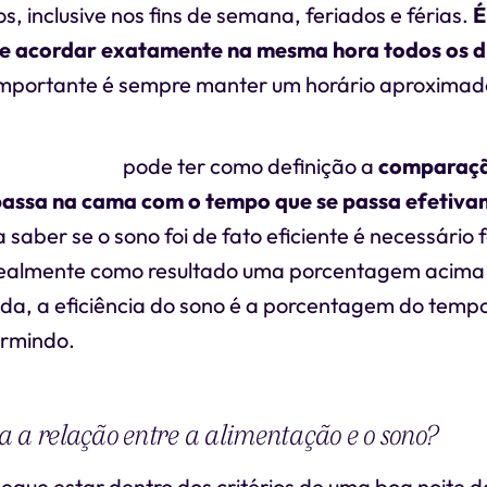
, inclusive nos fins de semana, feriados e férias.
É
 e acordar exatamente na mesma hora todos os d
mportante é sempre manter um horário aproximad
ência do sono
pode ter como definição a
comparaçã
passa na cama com o tempo que se passa efetiv
 saber se o sono foi de fato eficiente é necessário 
dealmente como resultado uma porcentagem acima
da, a eficiência do sono é a porcentagem do tem
ormindo.
 a relação entre a alimentação e o sono?
gue estar dentro dos critérios de uma boa noite de