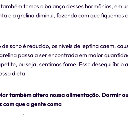
 também temos o balanço desses hormônios, em u
ta e a grelina diminui, fazendo com que fiquemos 
de sono é reduzido, os níveis de leptina caem, cau
 grelina passa a ser encontrada em maior quantida
petite, ou seja, sentimos fome. Esse desequilíbrio
ossa dieta.
ular também altera nossa alimentação. Dormir o
az com que a gente coma
alimentos gordurosos, d
boidratos
.