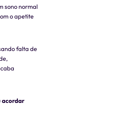
m sono normal
com o apetite
sando falta de
de,
 acaba
u acordar
oces, salgados