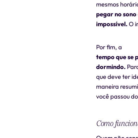
mesmos horários
pegar no sono
impossível.
O i
Por fim, a
efici
tempo que se 
dormindo.
Para
que deve ter i
maneira resumi
você passou d
Como funciona
Quem não conse