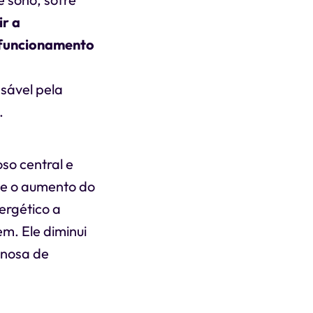
ir a
o funcionamento
tina e a
nsável pela
.
so central e
r e o aumento do
ergético a
m. Ele diminui
enosa de