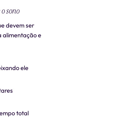
 o sono
ue devem ser
 a alimentação e
eixando ele
tares
tempo total