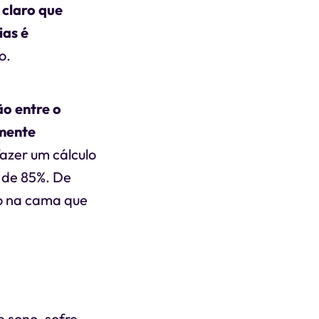
 claro que
ias é
o.
o entre o
amente
fazer um cálculo
 de 85%. De
po na cama que
 sono, sofre