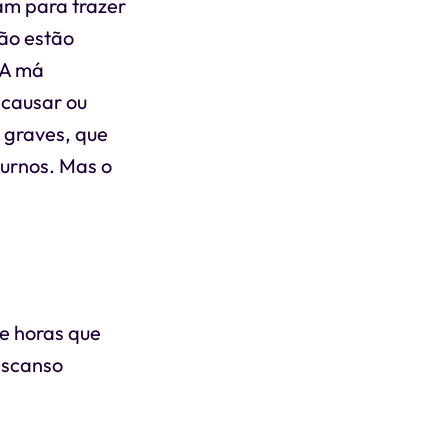
am para trazer
ão estão
 A má
 causar ou
s graves, que
turnos. Mas o
e horas que
escanso