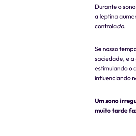
Durante o sono
a leptina aumen
controla
do.
Se nosso tempo 
saciedade, e a
estimulando o a
influenciando n
Um sono irreg
muito tarde f
e ricos em car