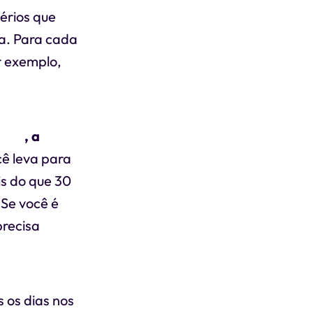
érios que
da. Para cada
or exemplo,
ncia
, a
cê leva para
is do que 30
 Se você é
precisa
 os dias nos