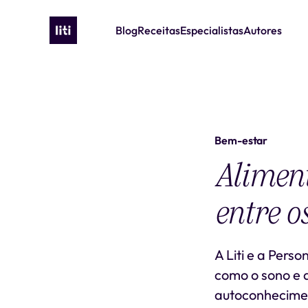
Blog
Receitas
Especialistas
Autores
Bem-estar
Aliment
entre os
A Liti e a Pers
como o sono e 
autoconhecimen