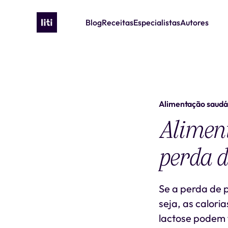
Blog
Receitas
Especialistas
Autores
Alimentação saudá
Aliment
perda d
Se a perda de pe
seja, as calori
lactose podem 