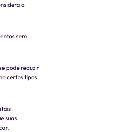
nsidera o
mentos sem
se pode reduzir
mo certos tipos
etais
ue suas
car.