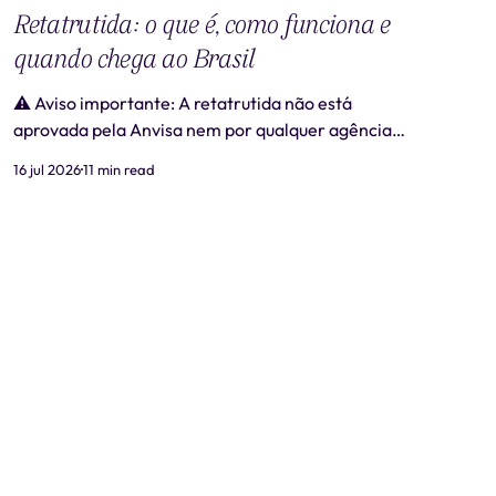
Retatrutida: o que é, como funciona e
quando chega ao Brasil
⚠️ Aviso importante: A retatrutida não está
aprovada pela Anvisa nem por qualquer agência
regulatória no Brasil. Produtos comercializados
16 jul 2026
11 min read
como "retatrutida" fora de estudos clínicos
autorizados são ilegais e representam risco real à
saúde. Este artigo tem caráter exclusivamente
informativo e não substitui consulta médica. 📋
Revisão médica: Este conteúdo