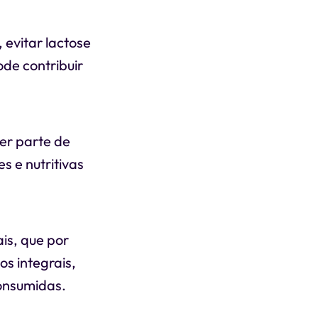
 evitar lactose
ode contribuir
er parte de
 e nutritivas
is, que por
s integrais,
consumidas.