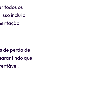
ar todos os
sso inclui o
imentação
as de perda de
 garantindo que
tentável.