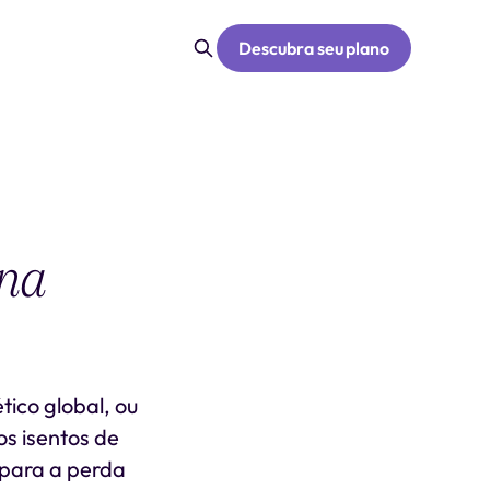
Descubra seu plano
 na
ético global, ou
os isentos de
 para a perda