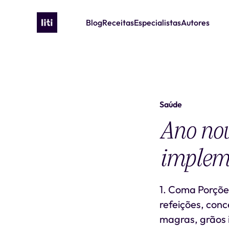
Blog
Receitas
Especialistas
Autores
Saúde
Ano nov
implem
1. Coma Porçõe
refeições, con
magras, grãos 