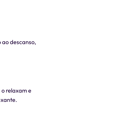
o ao descanso,
 o relaxam e
axante.