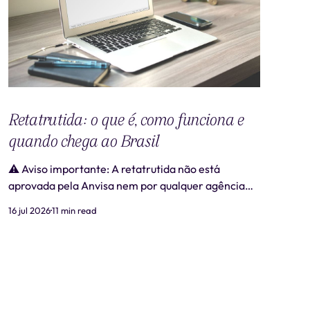
Retatrutida: o que é, como funciona e
quando chega ao Brasil
⚠️ Aviso importante: A retatrutida não está
aprovada pela Anvisa nem por qualquer agência
regulatória no Brasil. Produtos comercializados
16 jul 2026
11 min read
como "retatrutida" fora de estudos clínicos
autorizados são ilegais e representam risco real à
saúde. Este artigo tem caráter exclusivamente
informativo e não substitui consulta médica. 📋
Revisão médica: Este conteúdo