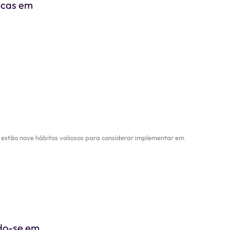
licas em
 estão nove hábitos valiosos para considerar implementar em
ndo-se em