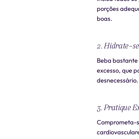
porções adequa
boas.
2. Hidrate-s
Beba bastante 
excesso, que p
desnecessário.
3. Pratique E
Comprometa-se 
cardiovasculare