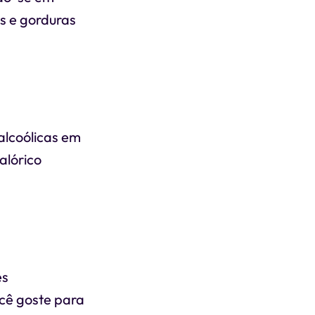
s e gorduras
alcoólicas em
alórico
es
ocê goste para