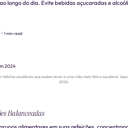
ao longo do dia. Evite bebidas açucaradas e alcoó
•
1 min read
r hábitos saudáveis que podem levar a uma vida mais feliz e saudável. Aqui
2024:
ões Balanceadas
s grupos alimentares em suas refeições, concentra