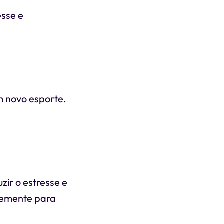
esse e
m novo esporte.
ir o estresse e
temente para