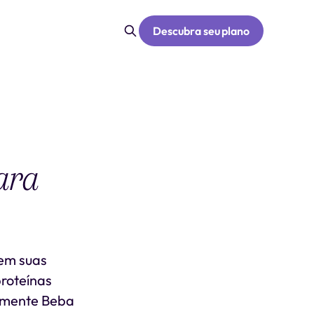
Descubra seu plano
ara
 em suas
roteínas
damente Beba