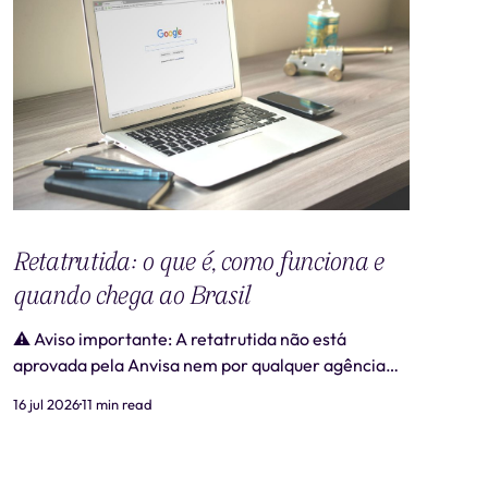
Retatrutida: o que é, como funciona e
quando chega ao Brasil
⚠️ Aviso importante: A retatrutida não está
aprovada pela Anvisa nem por qualquer agência
regulatória no Brasil. Produtos comercializados
16 jul 2026
11 min read
como "retatrutida" fora de estudos clínicos
autorizados são ilegais e representam risco real à
saúde. Este artigo tem caráter exclusivamente