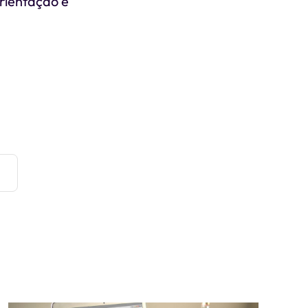
rientação e
e