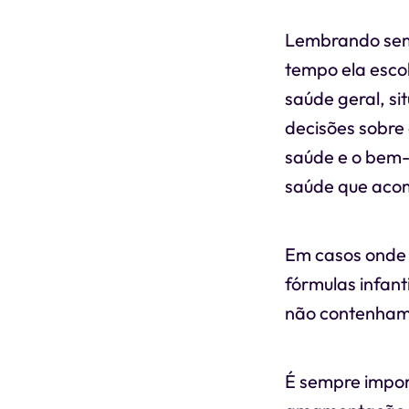
Lembrando sem
tempo ela escol
saúde geral, si
decisões sobre
saúde e o bem-
saúde que acom
Em casos onde 
fórmulas infan
não contenham 
É sempre impor