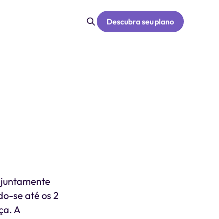
Descubra seu plano
 juntamente
o-se até os 2
ça. A