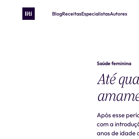
Blog
Receitas
Especialistas
Autores
Saúde feminina
Até qua
amamen
Após esse per
com a introduç
anos de idade o