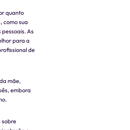
or quanto
s, como sua
s pessoais. As
lhor para a
rofissional de
 da mãe,
ebês, embora
no.
s sobre