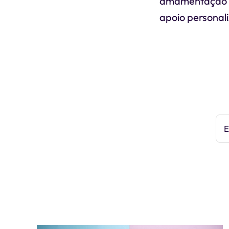
amamentação co
apoio personal
E