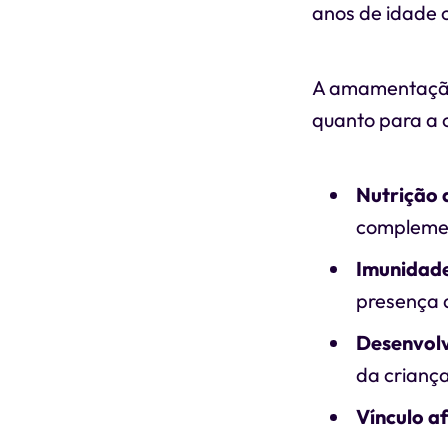
anos de idade 
A amamentação 
quanto para a c
Nutrição
complemen
Imunidad
presença d
Desenvol
da criança
Vínculo a