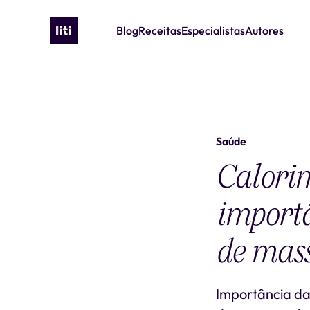
Blog
Receitas
Especialistas
Autores
Saúde
Calorim
importâ
de mas
Importância da