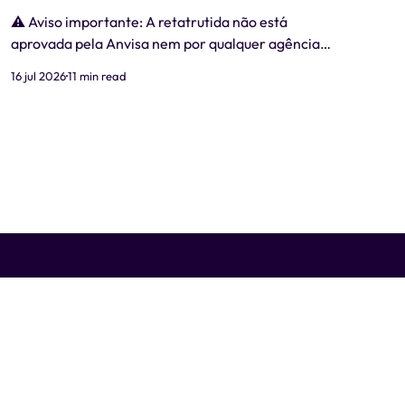
⚠️ Aviso importante: A retatrutida não está
aprovada pela Anvisa nem por qualquer agência
regulatória no Brasil. Produtos comercializados
16 jul 2026
11 min read
como "retatrutida" fora de estudos clínicos
autorizados são ilegais e representam risco real à
saúde. Este artigo tem caráter exclusivamente
informativo e não substitui consulta médica. 📋
Revisão médica: Este conteúdo