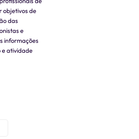
profissionais de
r objetivos de
ção das
onistas e
as informações
 e atividade
e