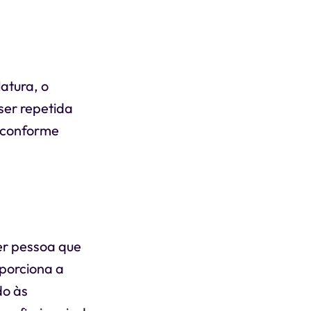
atura, o
ser repetida
a conforme
er pessoa que
oporciona a
do às