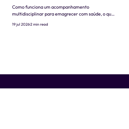
Como funciona um acompanhamento
multidisciplinar para emagrecer com saúde, o que
é realista esperar e quando procurar ajuda
19 jul 2026
2 min read
profissional.