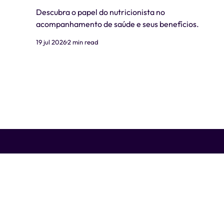
Descubra o papel do nutricionista no
acompanhamento de saúde e seus benefícios.
19 jul 2026
2 min read
Liti Saúde ™ • CNPJ: 41.932.733/0001-41 • CNES: 3359441