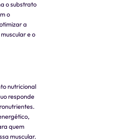
ha o substrato
om o
otimizar a
 muscular e o
o nutricional
íduo responde
ronutrientes.
nergético,
para quem
ssa muscular.