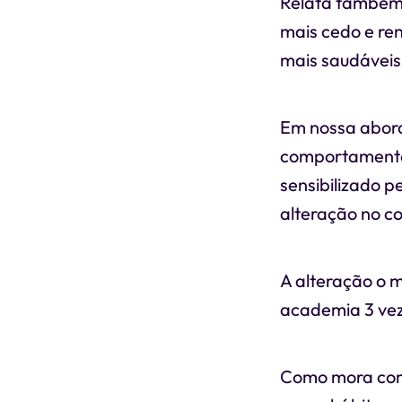
Relata também 
mais cedo e re
mais saudáveis 
Em nossa abord
comportamental 
sensibilizado 
alteração no co
A alteração o m
academia 3 ve
Como mora com 