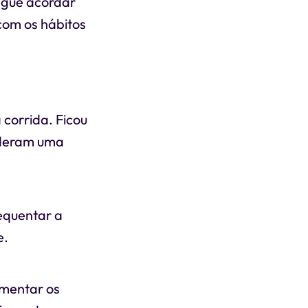
egue acordar
com os hábitos
 corrida. Ficou
e deram uma
requentar a
e.
ementar os