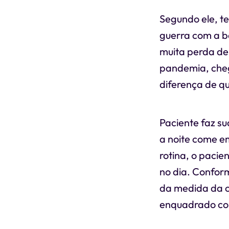
Segundo ele, t
guerra com a ba
muita perda de
pandemia, cheg
diferença de q
Paciente faz su
a noite come e
rotina, o paci
no dia. Conform
da medida da ci
enquadrado co