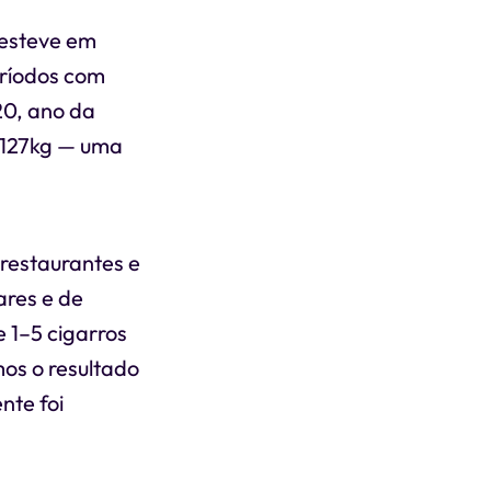
 esteve em
eríodos com
20, ano da
 127kg — uma
 restaurantes e
ares e de
 1–5 cigarros
mos o resultado
nte foi