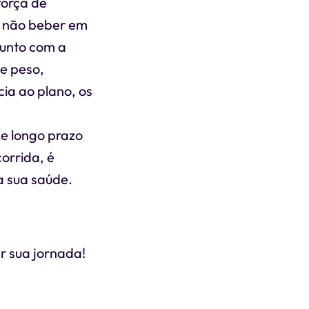
força de
a não beber em
Junto com a
de peso,
ia ao plano, os
e longo prazo
orrida, é
 sua saúde.
nsulta
r sua jornada!