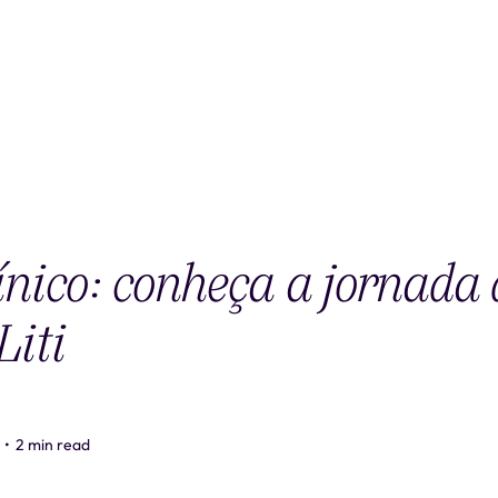
ínico: conheça a jornada
Liti
•
2 min read