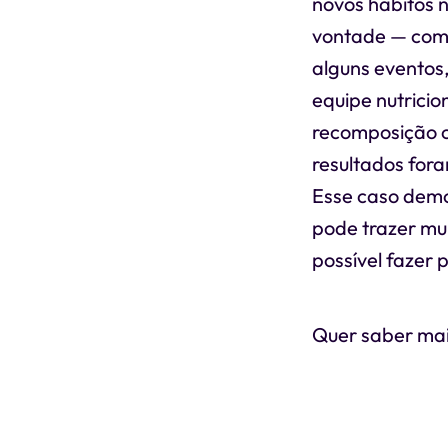
novos hábitos 
vontade — como
alguns eventos
equipe nutricio
recomposição c
resultados fora
Esse caso demo
pode trazer mu
possível fazer
Quer saber mai
experimental g