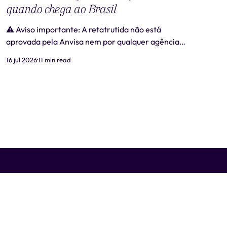
quando chega ao Brasil
⚠️ Aviso importante: A retatrutida não está
aprovada pela Anvisa nem por qualquer agência
regulatória no Brasil. Produtos comercializados
16 jul 2026
11 min read
como "retatrutida" fora de estudos clínicos
autorizados são ilegais e representam risco real à
saúde. Este artigo tem caráter exclusivamente
informativo e não substitui consulta médica. 📋
Revisão médica: Este conteúdo