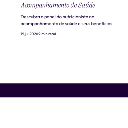
Acompanhamento de Saúde
Descubra o papel do nutricionista no
acompanhamento de saúde e seus benefícios.
19 jul 2026
2 min read
Liti Saúde ™ • CNPJ: 41.932.733/0001-41 • CNES: 3359441