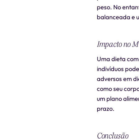
peso. No entant
balanceada e u
Impacto no M
Uma dieta com 
indivíduos pod
adversos em die
como seu corpo
um plano alimen
prazo.
Conclusão