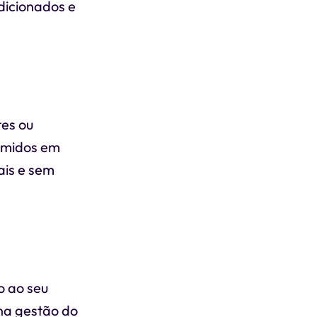
dicionados e
tes ou
umidos em
ais e sem
o ao seu
 na gestão do