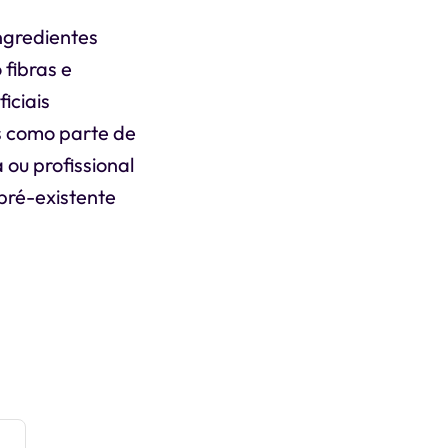
ngredientes
 fibras e
iciais
s como parte de
 ou profissional
pré-existente
e