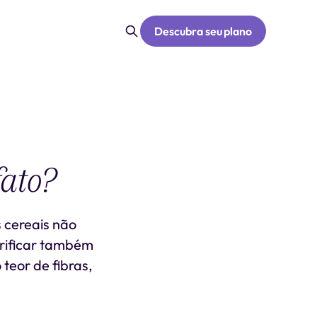
Descubra seu plano
fato?
 cereais não
erificar também
 teor de fibras,