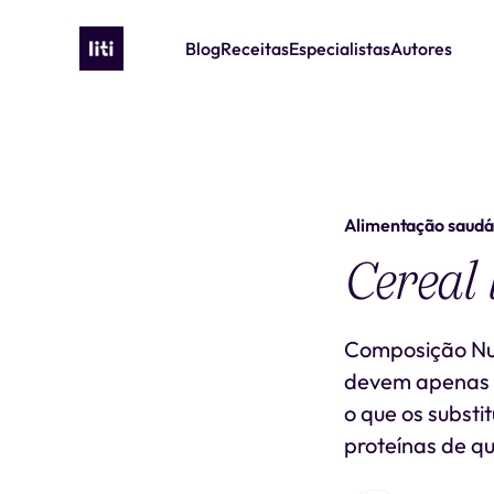
Blog
Receitas
Especialistas
Autores
Alimentação saudá
Cereal 
Composição Nut
devem apenas t
o que os substi
proteínas de qu