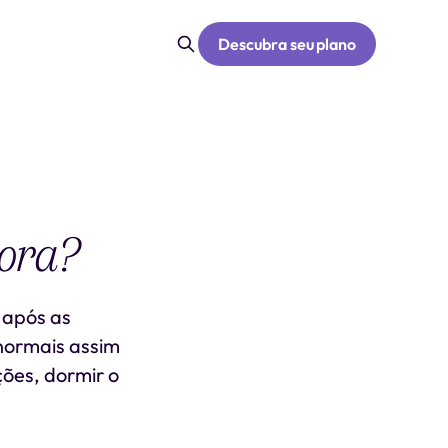
Descubra seu plano
gora?
 após as
 normais assim
ções, dormir o