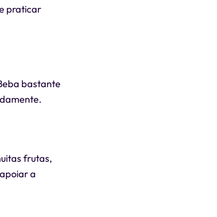
e praticar
 Beba bastante
pidamente.
itas frutas,
 apoiar a