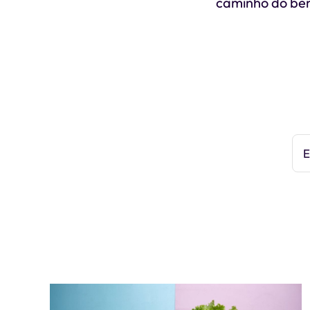
caminho do be
E