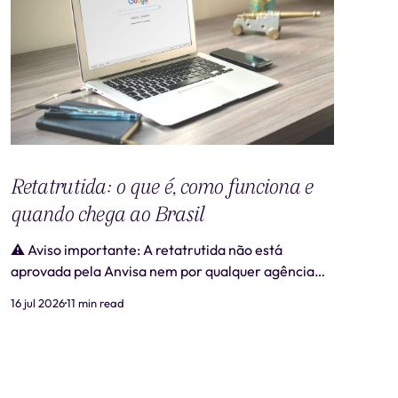
Retatrutida: o que é, como funciona e
quando chega ao Brasil
⚠️ Aviso importante: A retatrutida não está
aprovada pela Anvisa nem por qualquer agência
regulatória no Brasil. Produtos comercializados
16 jul 2026
11 min read
como "retatrutida" fora de estudos clínicos
autorizados são ilegais e representam risco real à
saúde. Este artigo tem caráter exclusivamente
informativo e não substitui consulta médica. 📋