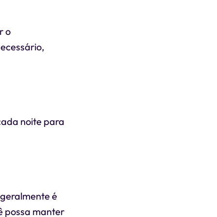
r o
ecessário,
cada noite para
s geralmente é
cê possa manter