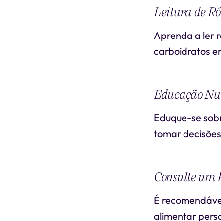
Leitura de Ró
Aprenda a ler r
carboidratos e
Educação Nut
Eduque-se sobre
tomar decisões
Consulte um P
É recomendável
alimentar pers