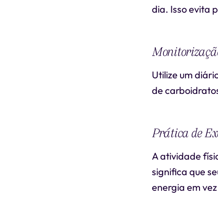
dia. Isso evita
Monitorizaçã
Utilize um diár
de carboidratos
Prática de Exe
A atividade fís
significa que s
energia em vez