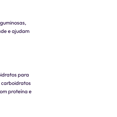
leguminosas,
dade e ajudam
idratos para
 carboidratos
com proteína e