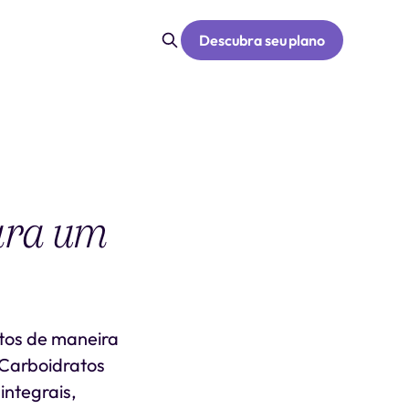
Descubra seu plano
ara um
atos de maneira
 Carboidratos
integrais,