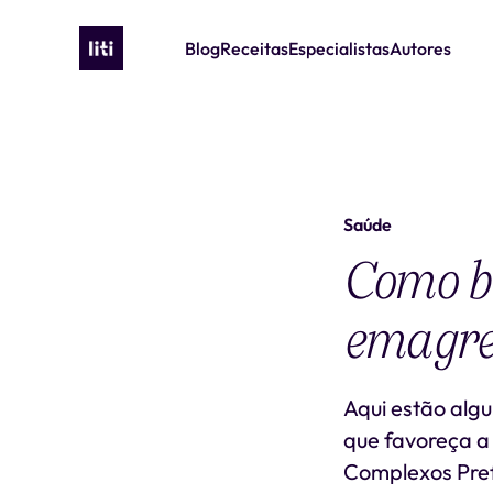
Blog
Receitas
Especialistas
Autores
Saúde
Como b
emagre
Aqui estão alg
que favoreça a
Complexos Pref