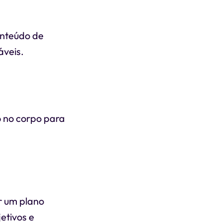
onteúdo de
áveis.
o no corpo para
r um plano
etivos e