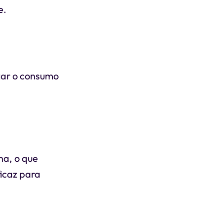
e.
izar o consumo
na, o que
ficaz para