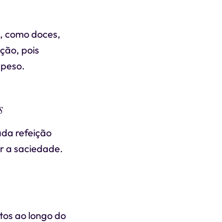
s, como doces,
ção, pois
 peso.
s
ada refeição
ar a saciedade.
atos ao longo do