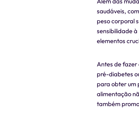
Além das mudan
saudáveis, como
peso corporal s
sensibilidade 
elementos cruci
Antes de fazer 
pré-diabetes ou
para obter um 
alimentação não
também promov