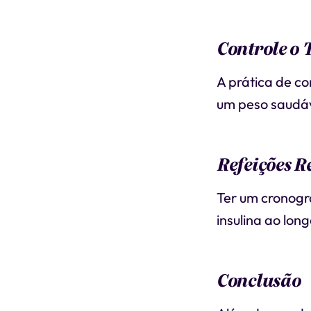
Controle o
A prática de co
um peso saudáv
Refeições R
Ter um cronogra
insulina ao long
Conclusão