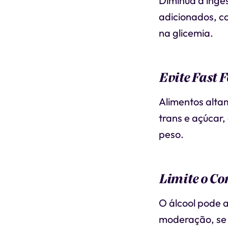
Diminua a inge
adicionados, c
na glicemia.
Evite Fast 
Alimentos alta
trans e açúcar,
peso.
Limite o Co
O álcool pode a
moderação, se