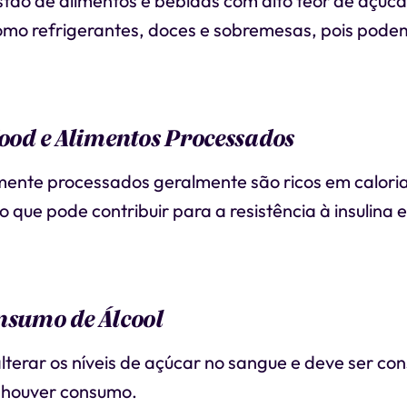
stão de alimentos e bebidas com alto teor de açúca
omo refrigerantes, doces e sobremesas, pois pode
Food e Alimentos Processados
mente processados geralmente são ricos em calori
 o que pode contribuir para a resistência à insulina
nsumo de Álcool
lterar os níveis de açúcar no sangue e deve ser c
 houver consumo.