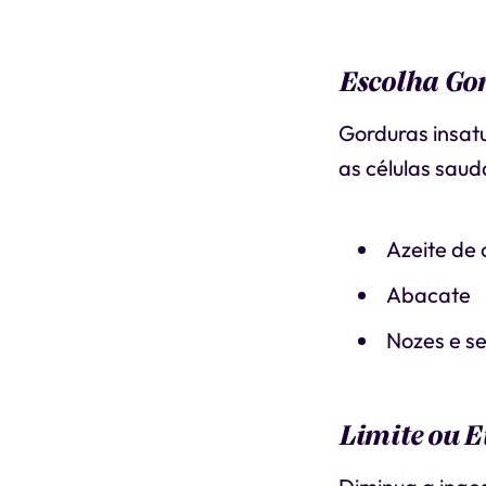
Escolha Go
Gorduras insat
as células saud
Azeite de 
Abacate
Nozes e s
Limite ou E