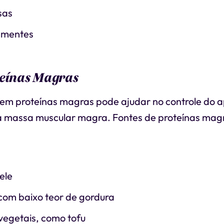
sas
ementes
teínas Magras
 em proteínas magras pode ajudar no controle do a
massa muscular magra. Fontes de proteínas magr
ele
 com baixo teor de gordura
vegetais, como tofu