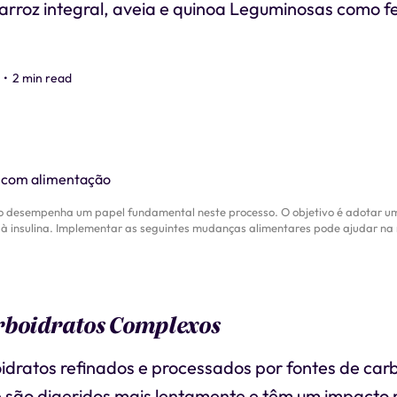
arroz integral, aveia e quinoa Leguminosas como fe
•
2 min read
o desempenha um papel fundamental neste processo. O objetivo é adotar uma
a à insulina. Implementar as seguintes mudanças alimentares pode ajudar na
rboidratos Complexos
idratos refinados e processados por fontes de car
 são digeridos mais lentamente e têm um impacto