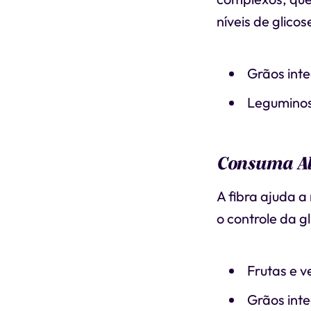
níveis de glico
Grãos inte
Leguminosa
Consuma Al
A fibra ajuda a
o controle da g
Frutas e v
Grãos inte