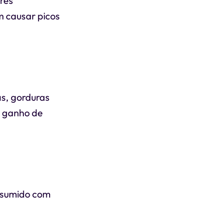
res
m causar picos
as, gorduras
 e ganho de
onsumido com