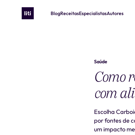
Blog
Receitas
Especialistas
Autores
Saúde
Como re
com al
Escolha Carboi
por fontes de 
um impacto men