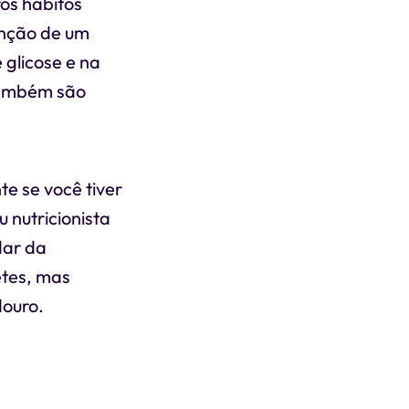
os hábitos
enção de um
 glicose e na
 também são
te se você tiver
 nutricionista
dar da
etes, mas
ouro.