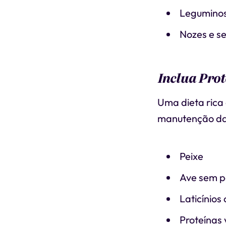
Legumino
Nozes e s
Inclua Pro
Uma dieta rica
manutenção da 
Peixe
Ave sem p
Laticínios
Proteínas 