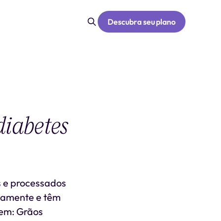
Descubra seu plano
diabetes
s e processados
ntamente e têm
uem: Grãos