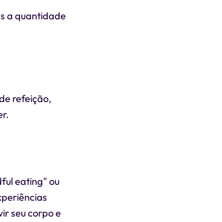
s a quantidade
de refeição,
r.
ul eating" ou
xperiências
ir seu corpo e