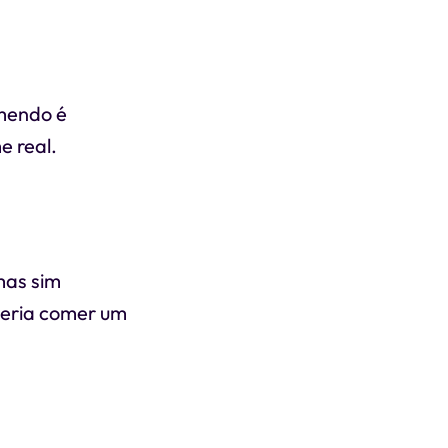
omendo é
e real.
mas sim
deria comer um