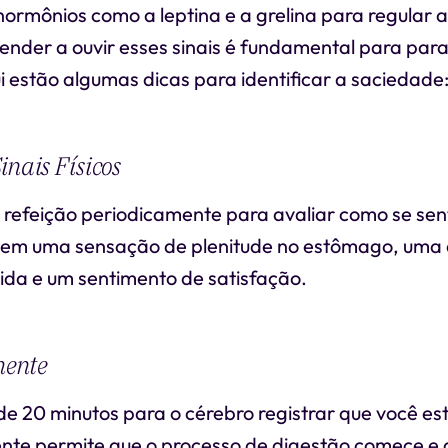
hormônios como a leptina e a grelina para regular 
ender a ouvir esses sinais é fundamental para par
i estão algumas dicas para identificar a saciedade
inais Físicos
refeição periodicamente para avaliar como se sent
uem uma sensação de plenitude no estômago, uma 
ida e um sentimento de satisfação.
ente
 20 minutos para o cérebro registrar que você está
te permite que o processo de digestão comece e q