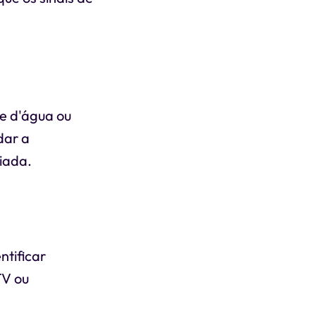
le d'água ou
dar a
iada.
ntificar
TV ou