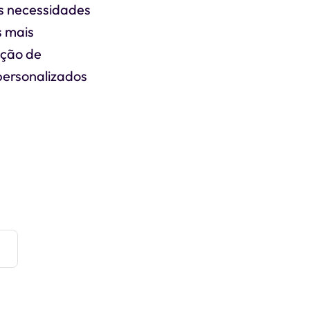
as necessidades
s mais
ação de
 personalizados
e