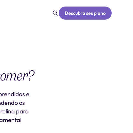
Descubra seu plano
comer?
prendidos e
endendo os
relina para
ndamental