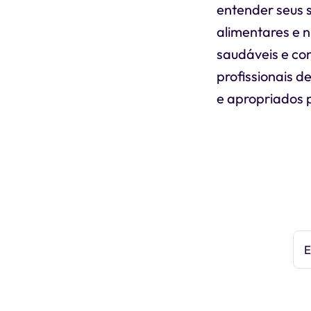
entender seus 
alimentares e n
saudáveis e co
profissionais d
e apropriados p
E