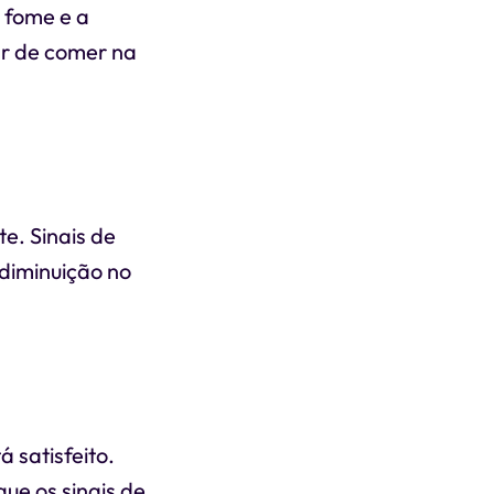
a fome e a
ar de comer na
:
e. Sinais de
diminuição no
 satisfeito.
ue os sinais de