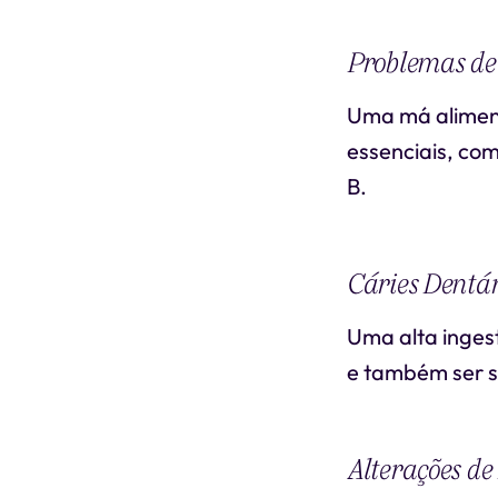
Problemas de
Uma má aliment
essenciais, co
B.
Cáries Dentá
Uma alta inges
e também ser s
Alterações d