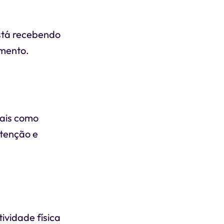
stá recebendo
amento.
iais como
utenção e
ividade física