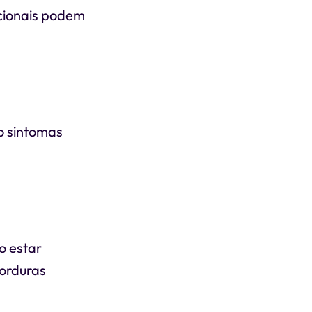
icionais podem
o sintomas
o estar
gorduras