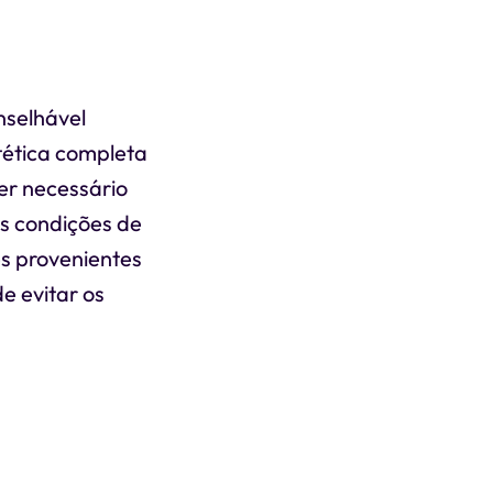
nselhável
tética completa
r necessário
as condições de
es provenientes
e evitar os