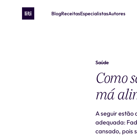
Blog
Receitas
Especialistas
Autores
Saúde
Como sa
má ali
A seguir estão 
adequada: Fadi
cansado, pois s