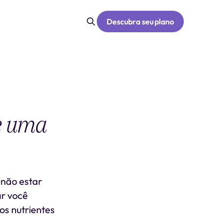
Descubra seu plano
e uma
 não estar
ar você
os nutrientes