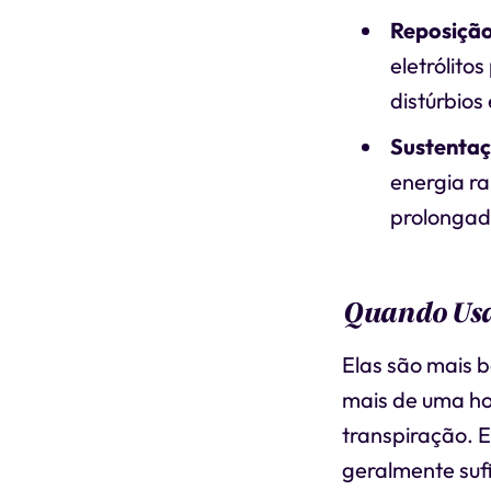
Reposição
eletrólito
distúrbios 
Sustentaç
energia ra
prolongad
Quando Usa
Elas são mais 
mais de uma h
transpiração. E
geralmente sufi