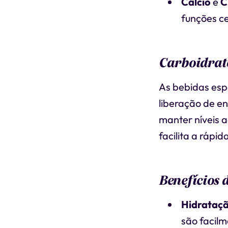
Cálcio
e
C
funções cel
Carboidrato
As bebidas esp
liberação de e
manter níveis 
facilita a rápi
Benefícios 
Hidrataçã
são facil