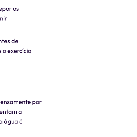
repor os
nir
ntes de
 o exercício
ntensamente por
mentam a
 a água é