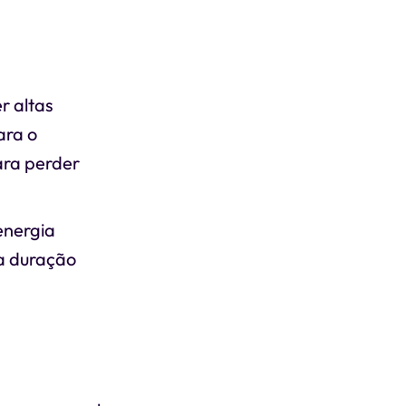
r altas
ara o
ara perder
energia
da duração