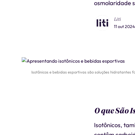
osmolaridade se
Liti
11 out 2024
Isotônicos e bebidas esportivas são soluções hidratantes fo
O que São I
Isotônicos, ta
contêm carboidr