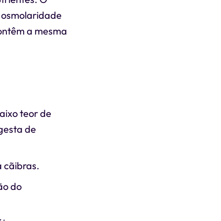
a osmolaridade
e contêm a mesma
baixo teor de
ngesta de
a cãibras.
ão do