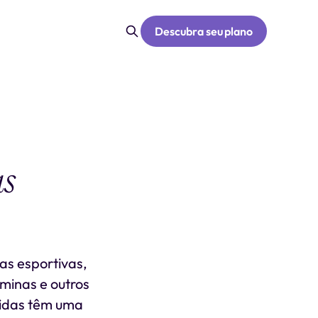
Descubra seu plano
as
as esportivas,
aminas e outros
ebidas têm uma