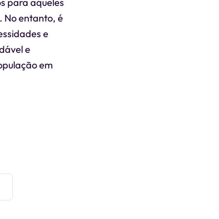
os para aqueles
. No entanto, é
essidades e
udável e
população em
e