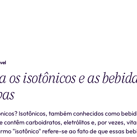
vel
 os isotônicos e as bebid
vas
ônicos? Isotônicos, também conhecidos como bebid
 contêm carboidratos, eletrólitos e, por vezes, vit
ermo "isotônico" refere-se ao fato de que essas b