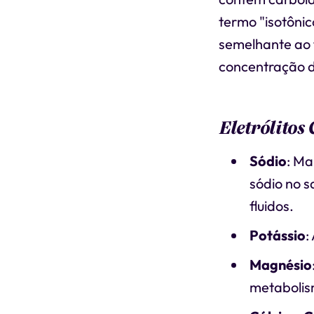
termo "isotôni
semelhante ao f
concentração de
Eletrólitos
Sódio
: Ma
sódio no s
fluidos.
Potássio
:
Magnésio
metabolis