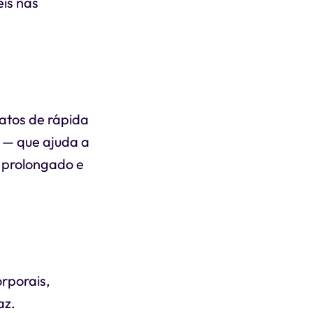
is nas
atos de rápida
a — que ajuda a
o prolongado e
orporais,
az.