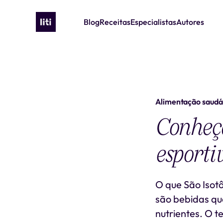
Blog
Receitas
Especialistas
Autores
Alimentação saudá
Conheça
esporti
O que São Isot
são bebidas que
nutrientes. O t