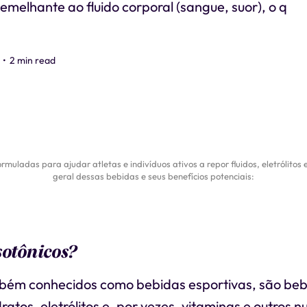
melhante ao fluido corporal (sangue, suor), o q
•
2 min read
rmuladas para ajudar atletas e indivíduos ativos a repor fluidos, eletrólitos
geral dessas bebidas e seus benefícios potenciais:
sotônicos?
mbém conhecidos como bebidas esportivas, são beb
atos, eletrólitos e, por vezes, vitaminas e outros n