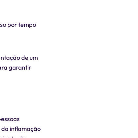
nso por tempo
entação de um
ara garantir
 pessoas
o da inflamação