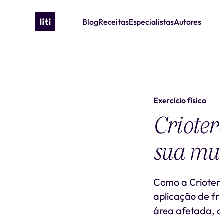
Blog
Receitas
Especialistas
Autores
Exercício físico
Crioter
sua mu
Como a Criotera
aplicação de fr
área afetada, d