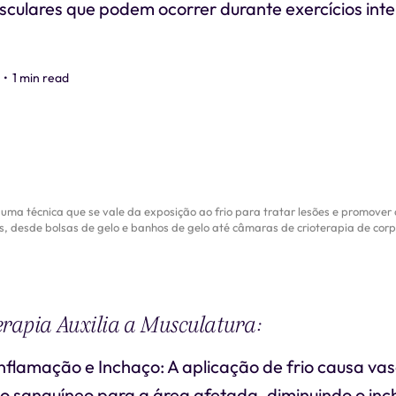
sculares que podem ocorrer durante exercícios int
•
1 min read
uma técnica que se vale da exposição ao frio para tratar lesões e promover
, desde bolsas de gelo e banhos de gelo até câmaras de crioterapia de corpo
erapia Auxilia a Musculatura:
nflamação e Inchaço: A aplicação de frio causa vas
xo sanguíneo para a área afetada, diminuindo o inc