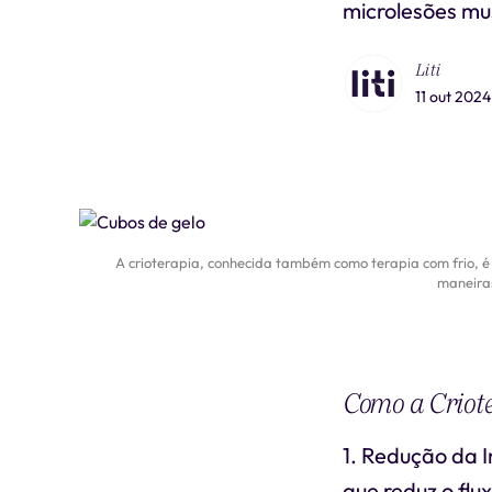
microlesões mu
Liti
11 out 2024
A crioterapia, conhecida também como terapia com frio, é 
maneiras
Como a Criot
1. Redução da I
que reduz o flu