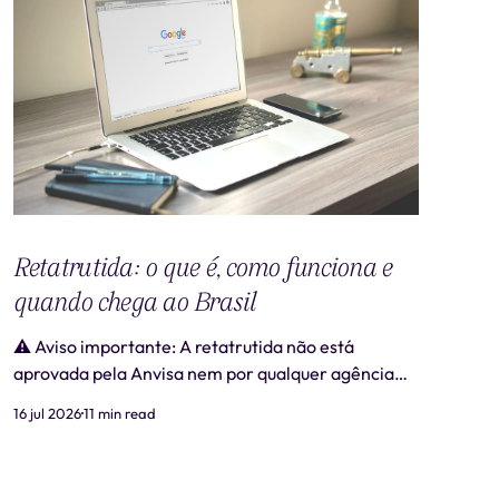
Retatrutida: o que é, como funciona e
quando chega ao Brasil
⚠️ Aviso importante: A retatrutida não está
aprovada pela Anvisa nem por qualquer agência
regulatória no Brasil. Produtos comercializados
16 jul 2026
11 min read
como "retatrutida" fora de estudos clínicos
autorizados são ilegais e representam risco real à
saúde. Este artigo tem caráter exclusivamente