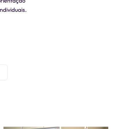
orientação
ndividuais.
e