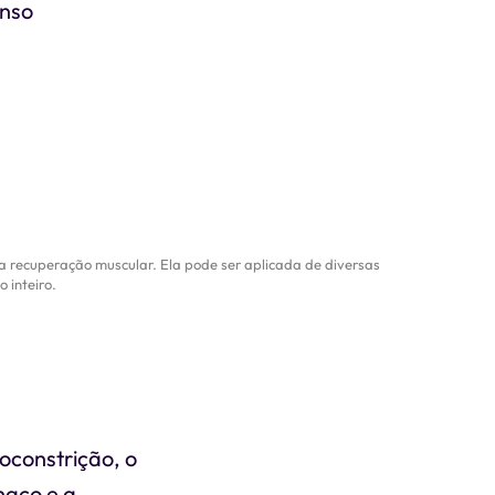
enso
 a recuperação muscular. Ela pode ser aplicada de diversas
 inteiro.
oconstrição, o
haço e a