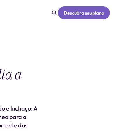
Descubra seu plano
ia a
ão e Inchaço: A
íneo para a
orrente das