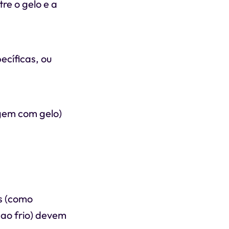
re o gelo e a
ecíficas, ou
gem com gelo)
s (como
 ao frio) devem