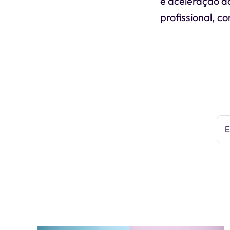
e aceleração d
profissional, c
E