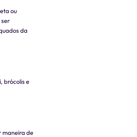
ieta ou
 ser
equados da
, brócolis e
or maneira de