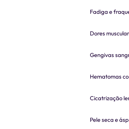
Fadiga e fraqu
Dores musculare
Gengivas sang
Hematomas com
Cicatrização le
Pele seca e ás