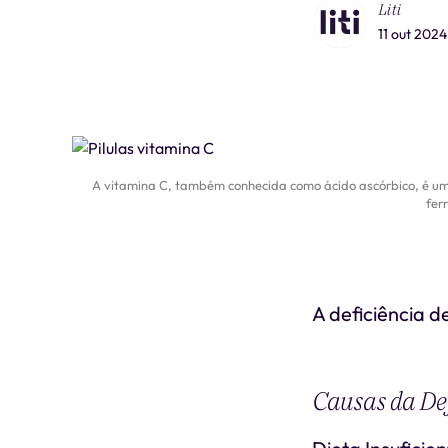
Liti
11 out 2024
A vitamina C, também conhecida como ácido ascórbico, é um
fer
A deficiência d
Causas da Def