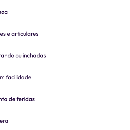
eza
s e articulares
rando ou inchadas
 facilidade
nta de feridas
pera