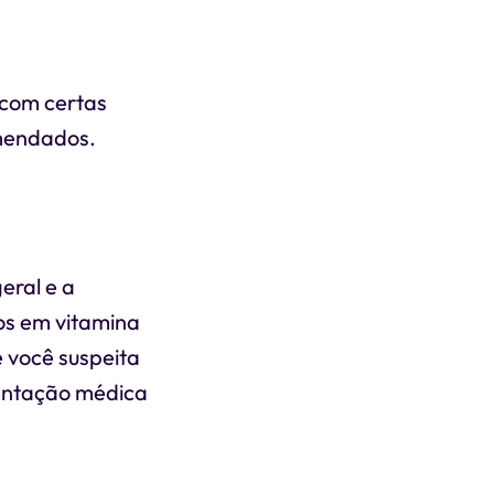
 com certas
omendados.
eral e a
os em vitamina
 você suspeita
ientação médica