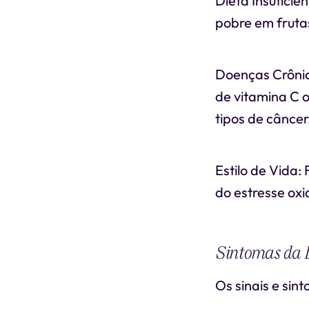
Dieta Insuficie
pobre em frutas
Doenças Crôni
de vitamina C o
tipos de câncer
Estilo de Vida
do estresse ox
Sintomas da D
Os sinais e sin