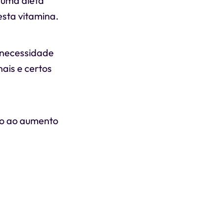
é uma dieta
esta vitamina.
 necessidade
ais e certos
do ao aumento