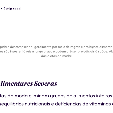
•
2 min read
ida e descomplicada, geralmente por meio de regras e proibições aliment
ezes são insustentáveis a longo prazo e podem até ser prejudiciais à saúde. A
das dietas da moda:
Alimentares Severas
tas da moda eliminam grupos de alimentos inteiros
sequilíbrios nutricionais e deficiências de vitaminas
.