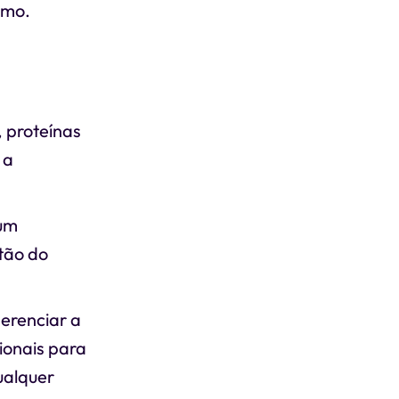
smo.
, proteínas
 a
 um
tão do
gerenciar a
ionais para
ualquer