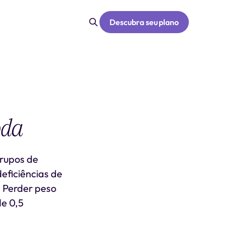
Descubra seu plano
oda
grupos de
deficiências de
s Perder peso
e 0,5