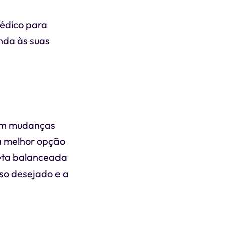
médico para
nda às suas
 em mudanças
a melhor opção
ieta balanceada
eso desejado e a