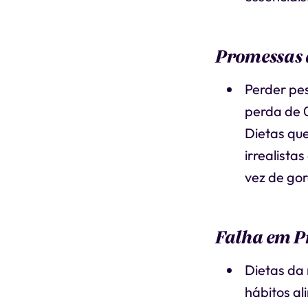
Promessas 
Perder pe
perda de 0
Dietas qu
irrealista
vez de gor
Falha em Pr
Dietas da
hábitos al