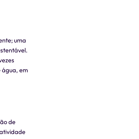
ente; uma
stentável.
vezes
e água, em
ção de
 atividade