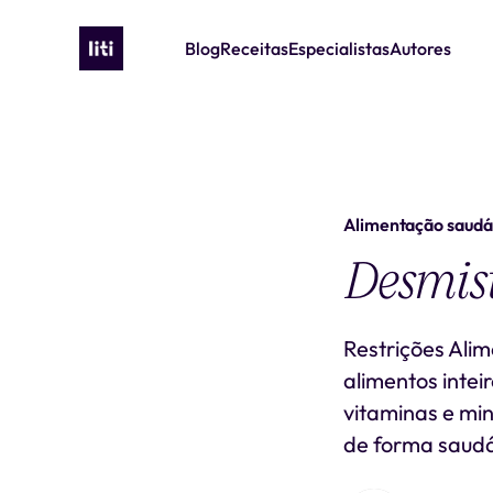
Blog
Receitas
Especialistas
Autores
Alimentação saudá
Desmist
Restrições Ali
alimentos inteir
vitaminas e mi
de forma saudá