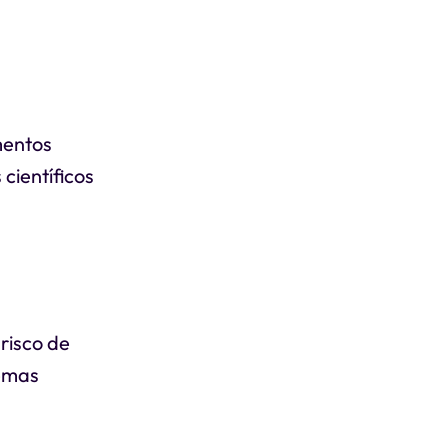
mentos
científicos
risco de
lemas