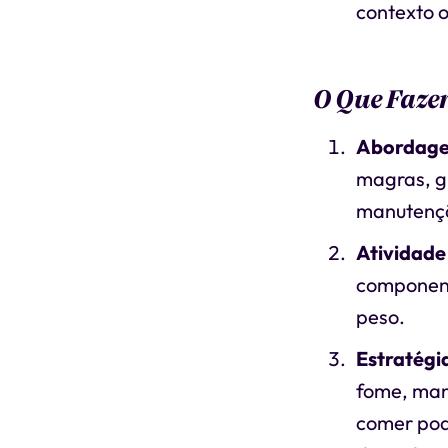
contexto o
O Que Fazer
Abordage
magras, gr
manutençã
Atividade 
componente
peso.
Estratég
fome, man
comer pode