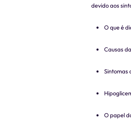
devido aos sint
O que é di
Causas da 
Sintomas d
Hipoglicem
O papel d