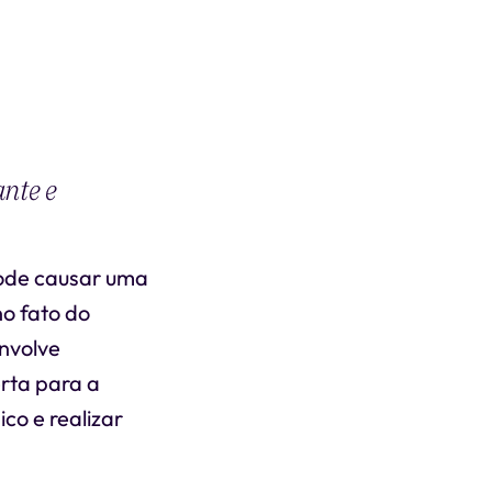
ante e
 pode causar uma
o fato do
envolve
erta para a
co e realizar