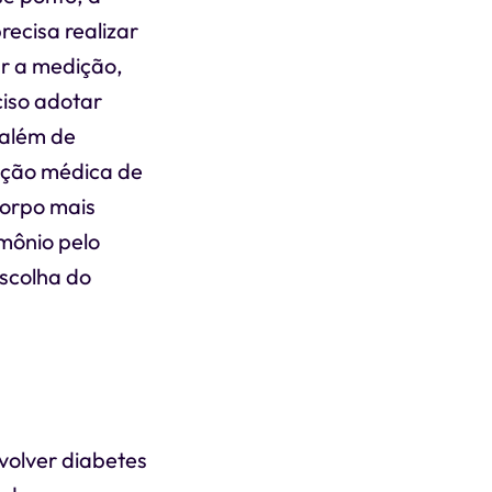
recisa realizar
ar a medição,
iso adotar
 além de
ição médica de
corpo mais
mônio pelo
scolha do
volver diabetes