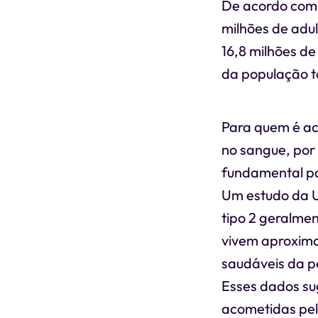
De acordo com 
milhões de adu
16,8 milhões d
da população t
Para quem é ac
no sangue, por 
fundamental par
Um estudo da U
tipo 2 geralme
vivem aproxima
saudáveis da pe
Esses dados su
acometidas pel