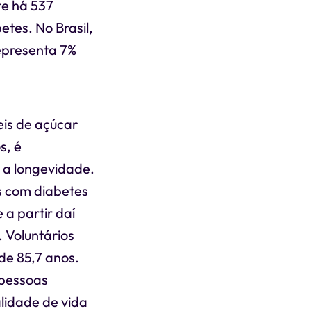
te há 537
tes. No Brasil,
epresenta 7%
eis de açúcar
s, é
a a longevidade.
s com diabetes
a partir daí
 Voluntários
de 85,7 anos.
 pessoas
lidade de vida