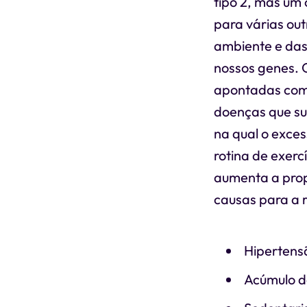
tipo 2, mas um
para várias out
ambiente e das
nossos genes. 
apontadas como
doenças que su
na qual o exces
rotina de exer
aumenta a prope
causas para a re
Hipertens
Acúmulo d