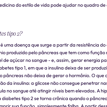
icina do estilo de vida pode ajudar no quadro de
es tipo 2?
 é uma doença que surge a partir da resistência d
ônio produzido pelo pâncreas que tem como função 
vel de açúcar no sangue - e, assim, gerar energia pa
abetes tipo 1, em que a insulina deixa de ser produz
 o pâncreas não deixa de gerar o hormônio. O que 
ção da insulina: a glicose não consegue penetrar nas
la no sangue até atingir níveis bem elevados. A hi
 diabetes tipo 2 se torna crônica quando o pâncre
mprir sua função, simplesmente falha. A partir des