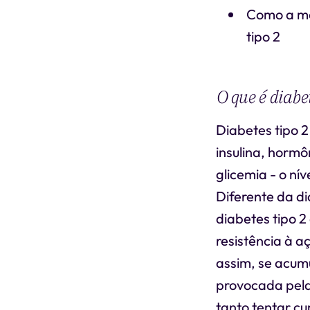
Como a med
tipo 2
O que é diabet
Diabetes tipo 2
insulina, horm
glicemia - o ní
Diferente da di
diabetes tipo 2
resistência à a
assim, se acumu
provocada pela
tanto tentar cu