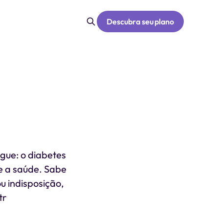
Descubra seu plano
gue: o diabetes
e a saúde. Sabe
u indisposição,
tr