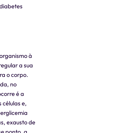
 diabetes
o organismo à
regular a sua
ra o corpo.
ida, no
ocorre é a
 células e,
perglicemia
as, exausto de
se ponto, a