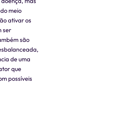
sa doença, mas
l do meio
ão ativar os
 ser
 também são
desbalanceada,
ência de uma
ator que
om possíveis