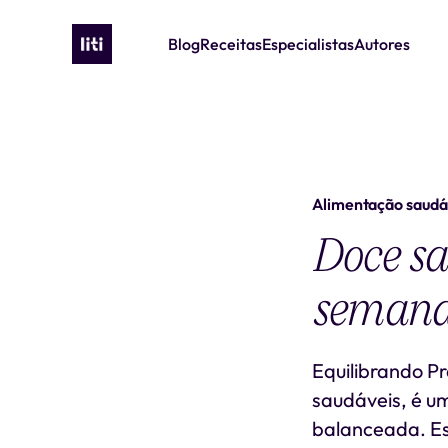
Blog
Receitas
Especialistas
Autores
Alimentação saudá
Doce sa
semana
Equilibrando P
saudáveis, é 
balanceada. Es