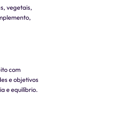
s, vegetais,
omplemento,
eito com
es e objetivos
a e equilíbrio.