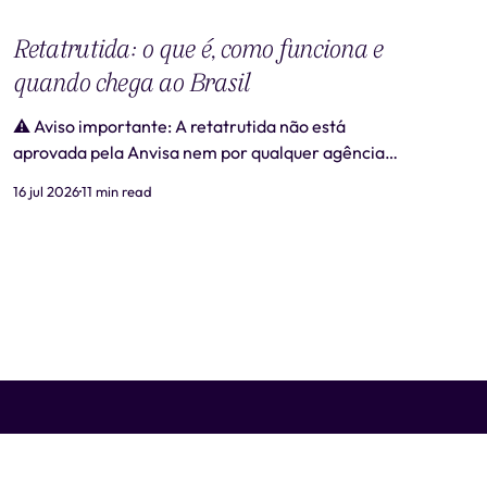
Retatrutida: o que é, como funciona e
quando chega ao Brasil
⚠️ Aviso importante: A retatrutida não está
aprovada pela Anvisa nem por qualquer agência
regulatória no Brasil. Produtos comercializados
16 jul 2026
11 min read
como "retatrutida" fora de estudos clínicos
autorizados são ilegais e representam risco real à
saúde. Este artigo tem caráter exclusivamente
informativo e não substitui consulta médica. 📋
Revisão médica: Este conteúdo