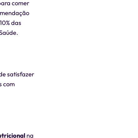
 para comer
comendação
 10% das
 Saúde.
e satisfazer
as com
utricional
na