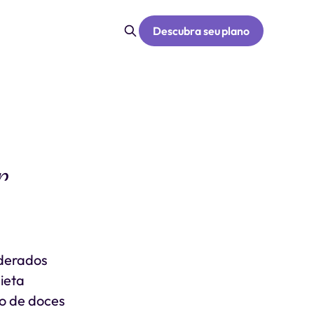
Descubra seu plano
r
iderados
ieta
mo de doces