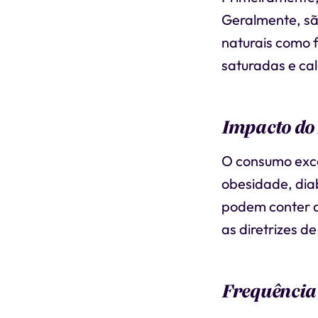
Geralmente, sã
naturais como f
saturadas e cal
Impacto do
O consumo exce
obesidade, dia
podem conter a
as diretrizes d
Frequênci