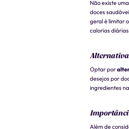
Não existe uma
doces saudávei
geral é limitar 
calorias diári
Alternativa
Optar por
alte
desejos por doc
ingredientes n
Importância
Além de consid