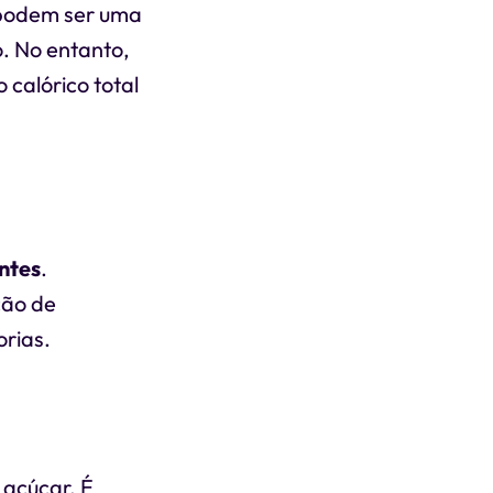
t podem ser uma
. No entanto,
 calórico total
ntes
.
ção de
orias.
 açúcar. É