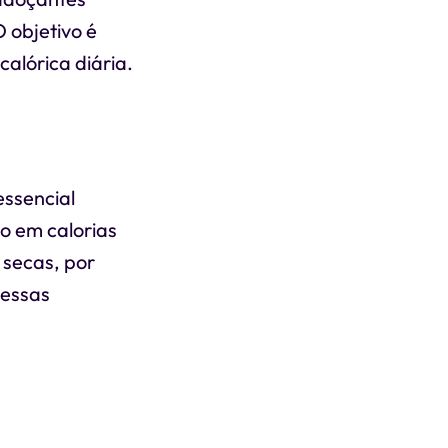
O objetivo é
alórica diária.
essencial
co em calorias
 secas, por
dessas