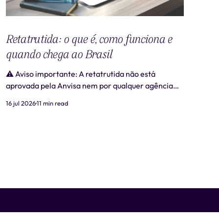
Retatrutida: o que é, como funciona e
quando chega ao Brasil
⚠️ Aviso importante: A retatrutida não está
aprovada pela Anvisa nem por qualquer agência
regulatória no Brasil. Produtos comercializados
16 jul 2026
11 min read
como "retatrutida" fora de estudos clínicos
autorizados são ilegais e representam risco real à
saúde. Este artigo tem caráter exclusivamente
informativo e não substitui consulta médica. 📋
Revisão médica: Este conteúdo