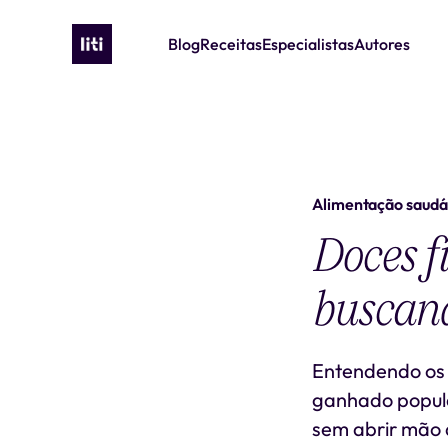
Blog
Receitas
Especialistas
Autores
Alimentação saudá
Doces f
buscan
Entendendo os D
ganhado popul
sem abrir mão d