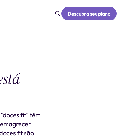
Descubra seu plano
está
"doces fit" têm
m emagrecer
doces fit são