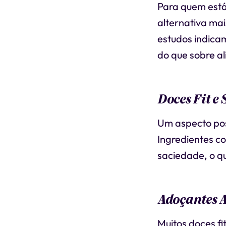
Para quem est
alternativa ma
estudos indicam
do que sobre al
Doces Fit e
Um aspecto posi
Ingredientes c
saciedade, o q
Adoçantes A
Muitos doces fit