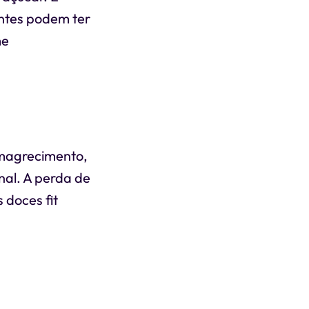
ntes podem ter
me
emagrecimento,
nal. A perda de
 doces fit