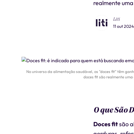
realmente uma 
Liti
11 out 2024
No universo da alimentação saudável, os "doces fit" têm ga
doces fit são realmente uma 
O que São D
Doces fit
são a
gorduras, refo