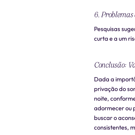
6. Problemas
Pesquisas suger
curta e a um ri
Conclusão: Va
Dada a importân
privação do so
noite, conform
adormecer ou 
buscar o acons
consistentes, m