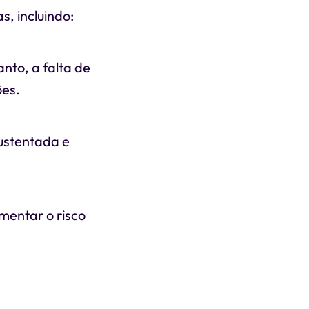
, incluindo:
nto, a falta de
ões.
ustentada e
mentar o risco