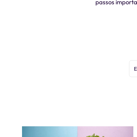
passos importa
E