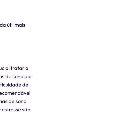
da útil mais
cial tratar a
as de sono por
ficuldade de
 recomendável
inas de sono
e estresse são