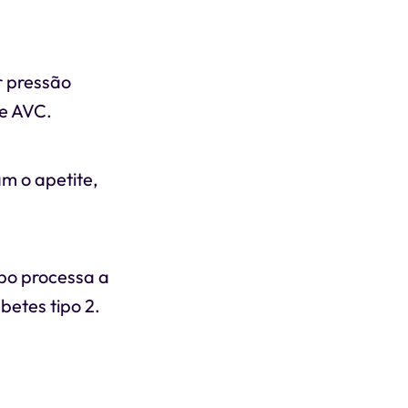
r pressão
 e AVC.
m o apetite,
rpo processa a
betes tipo 2.