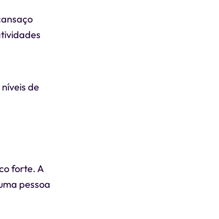
 cansaço
tividades
 níveis de
o forte. A
 uma pessoa