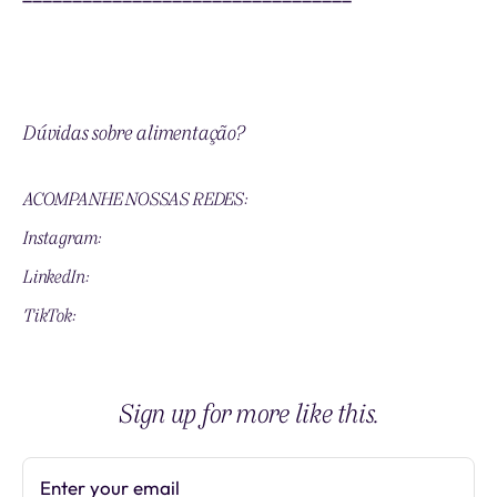
Descubra a sua quantidade ideal de água por dia e
mantenha-se hidratado
Dúvidas sobre alimentação?
Fale agora com uma
nutricionista da Liti
ACOMPANHE NOSSAS REDES:
Instagram:
https://litisaude.co/Instagram
LinkedIn:
https://litisaude.co/LinkedIn
TikTok:
https://litisaude.co/TikTok
Sign up for more like this.
Enter your email
Subscribe