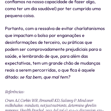
confiamos na nossa capacidade de fazer algo,
como ter um dia saudável) por ter cumprido uma
pequena coisa.
Portanto, com a ressalva de evitar charlatanismos
que impactam o bolso por enganações e
desinformações de terceiro, ou práticas que
podem ser comprovadamente prejudiciais para a
saúde, e lembrando de que, para além das
expectativas, tem um grande chão de mudanças
reais a serem percorridas, o que fica é aquele
ditado:
se faz bem, que mal tem?
Referências:
Crum AJ, Corbin WR, Brownell KD, Salovey P. Mind over
milkshakes: mindsets, not just nutrients, determine ghrelin
response. Health Psychol. 2011 Jul;30(4):424-9; discussion 430-