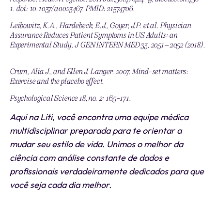
1. doi: 10.1037/a0023467. PMID: 21574706.
Leibowitz, K.A., Hardebeck, E.J., Goyer, J.P. et al. Physician
Assurance Reduces Patient Symptoms in US Adults: an
Experimental Study. J GEN INTERN MED 33, 2051–2052 (2018).
https://doi.org/10.1007/s11606-018-4627-z
Crum, Alia J., and Ellen J. Langer. 2007. Mind-set matters:
Exercise and the placebo effect.
Psychological Science 18, no. 2: 165-171.
Aqui na Liti, você encontra uma equipe médica
multidisciplinar preparada para te orientar a
mudar seu estilo de vida. Unimos o melhor da
ciência com análise constante de dados e
profissionais verdadeiramente dedicados para que
você seja cada dia melhor.
_________________________________