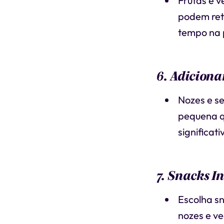
Frutas e v
podem rete
tempo na p
6. Adiciona
Nozes e s
pequena q
significat
7. Snacks In
Escolha sn
nozes e ve