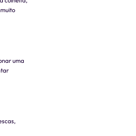
a colheita,
 muito
ionar uma
ntar
escas,