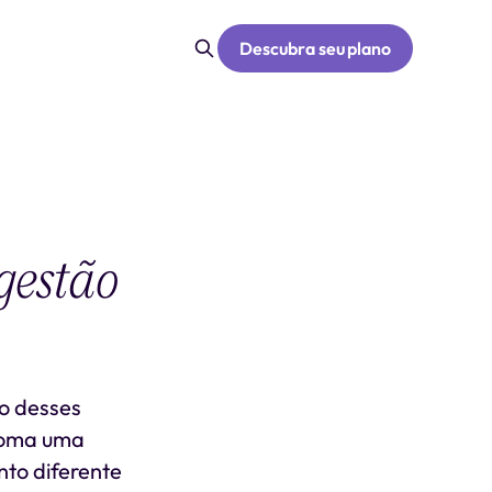
Descubra seu plano
gestão
o desses
 Coma uma
nto diferente