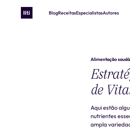
Blog
Receitas
Especialistas
Autores
Alimentação saudá
Estraté
de Vita
Aqui estão alg
nutrientes ess
ampla variedad