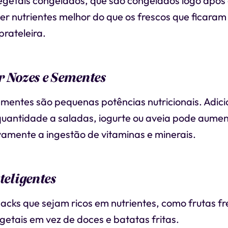
egetais congelados, que são congelados logo após 
r nutrientes melhor do que os frescos que ficaram
rateleira.
r Nozes e Sementes
ementes são pequenas potências nutricionais. Adic
uantidade a saladas, iogurte ou aveia pode aume
ivamente a ingestão de vitaminas e minerais.
teligentes
acks que sejam ricos em nutrientes, como frutas fr
getais em vez de doces e batatas fritas.