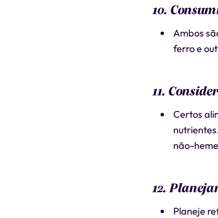
10. Consumi
Ambos são 
ferro e ou
11. Conside
Certos al
nutrientes
não-heme 
12. Planeja
Planeje re