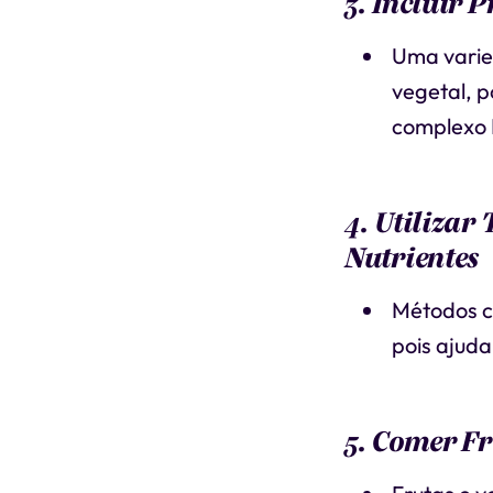
3. Incluir 
Uma varie
vegetal, p
complexo B
4. Utilizar
Nutrientes
Métodos co
pois ajuda
5. Comer Fr