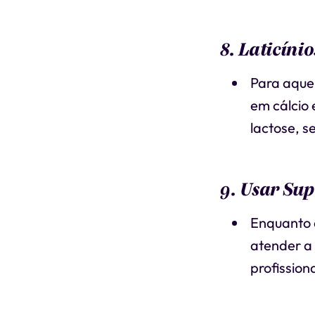
8. Laticíni
Para aquel
em cálcio 
lactose, s
9. Usar Su
Enquanto 
atender a 
profissio