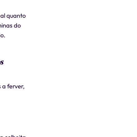
mal quanto
minas do
o.
s
a ferver,