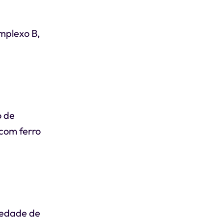
omplexo B,
o de
 com ferro
riedade de