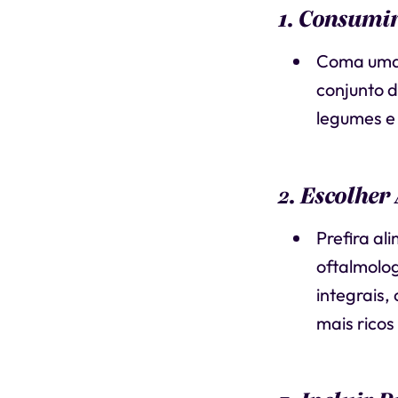
1. Consumir
Coma uma 
conjunto d
legumes e 
2. Escolher
Prefira al
oftalmolog
integrais,
mais ricos