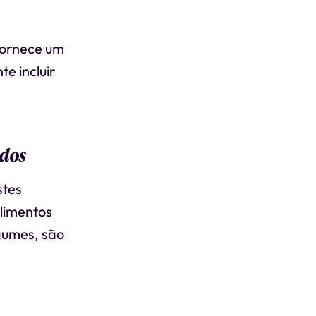
fornece um
te incluir
ados
stes
Alimentos
egumes, são