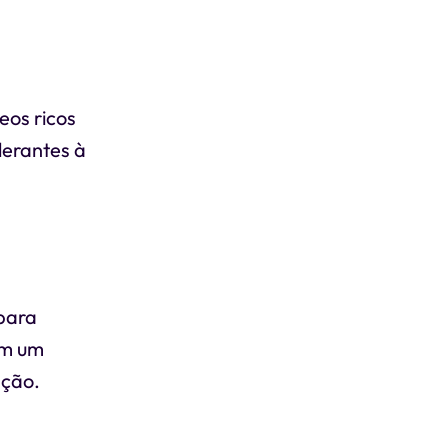
eos ricos
lerantes à
para
om um
ação.