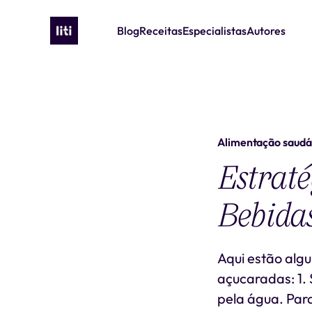
Blog
Receitas
Especialistas
Autores
Alimentação saudá
Estraté
Bebida
Aqui estão alg
açucaradas: 1.
pela água. Para