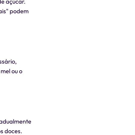
de açúcar.
rais" podem
ssário,
 mel ou o
radualmente
s doces.