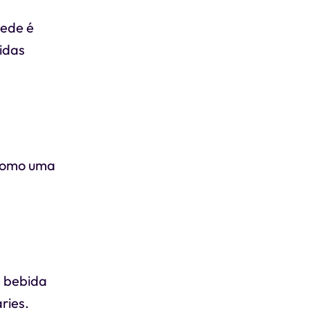
sede é
idas
 como uma
e bebida
ries.