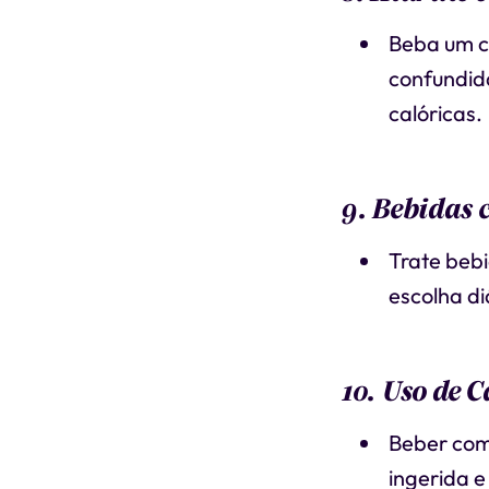
Beba um c
confundid
calóricas.
9. Bebidas
Trate beb
escolha di
10. Uso de 
Beber com
ingerida e