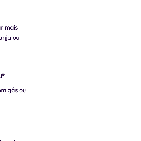
ar mais
ranja ou
ar
om gás ou