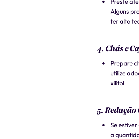
Preste ate
Alguns pr
ter alto t
4. Chás e C
Prepare ch
utilize ad
xilitol.
5. Redução
Se estive
a quantid