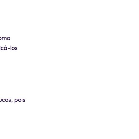
como
icá-los
ucos, pois