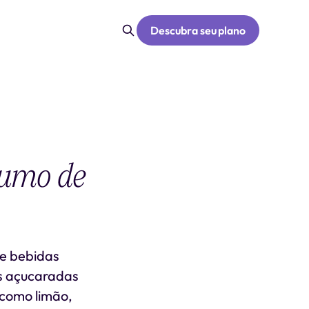
Descubra seu plano
sumo de
de bebidas
as açucaradas
 como limão,