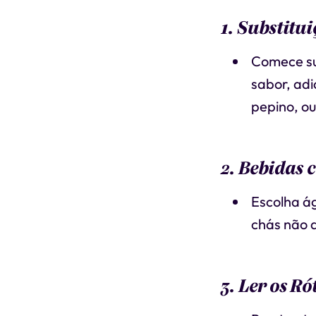
1. Substitu
Comece su
sabor, adi
pepino, ou
2. Bebidas 
Escolha á
chás não 
3. Ler os Ró