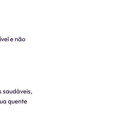
vel e não
s saudáveis,
gua quente