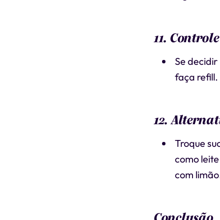
11. Controle
Se decidir
faça refill.
12. Alterna
Troque su
como leit
com limão
Conclusão