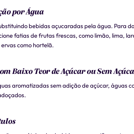
ição por Água
bstituindo bebidas açucaradas pela água. Para d
cione fatias de frutas frescas, como limão, lima, la
 ervas como hortelã.
com Baixo Teor de Açúcar ou Sem Açúc
guas aromatizadas sem adição de açúcar, águas c
adoçados.
tulos