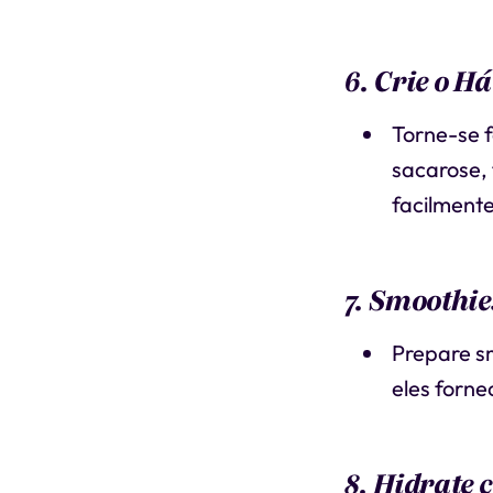
6. Crie o Há
Torne-se 
sacarose, 
facilmente
7. Smoothie
Prepare sm
eles forne
8. Hidrate 