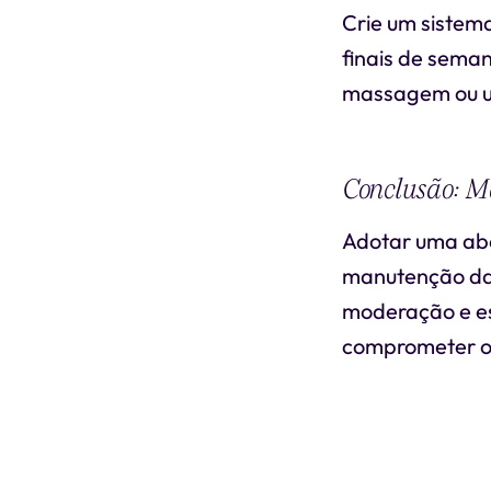
Crie um sistem
finais de sema
massagem ou um
Conclusão: M
Adotar uma abo
manutenção da 
moderação e es
comprometer os