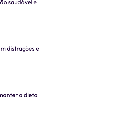
ção saudável e
em distrações e
 manter a dieta