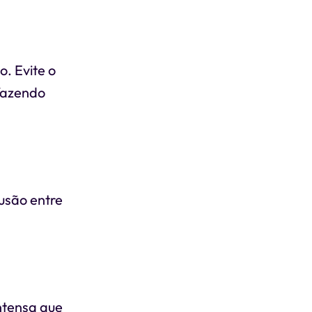
o. Evite o
 fazendo
usão entre
intensa que