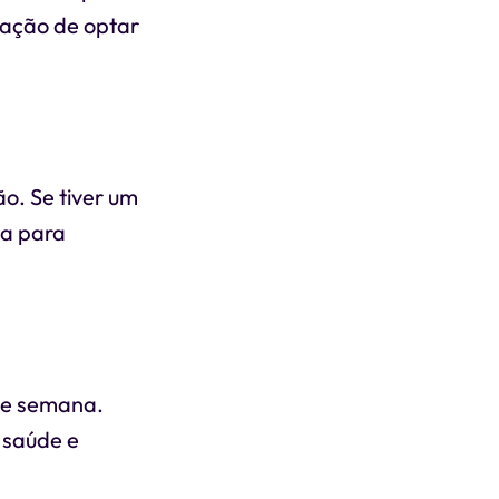
tação de optar
o. Se tiver um
ia para
de semana.
e saúde e