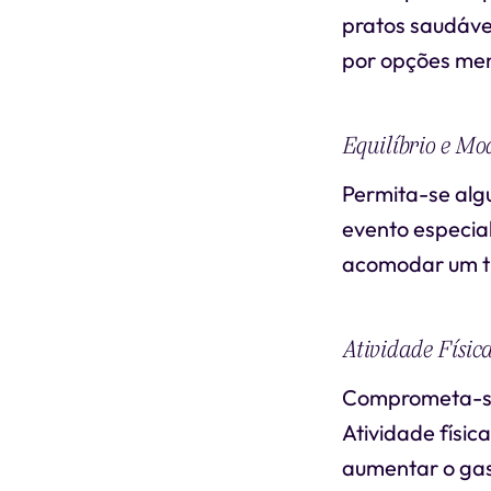
pratos saudávei
por opções men
Equilíbrio e M
Permita-se alg
evento especial
acomodar um t
Atividade Físic
Comprometa-se 
Atividade físic
aumentar o gas