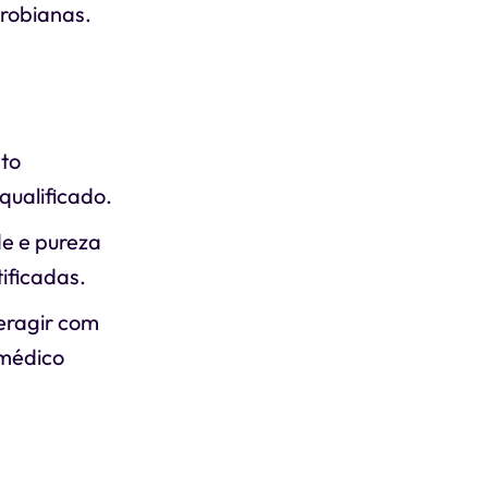
crobianas.
nto
qualificado.
de e pureza
tificadas.
teragir com
 médico