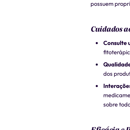
possuem propri
Cuidados ao
Consulte 
fitoterápi
Qualidade
dos produt
Interaçõ
medicamen
sobre tod
Eficácia e 