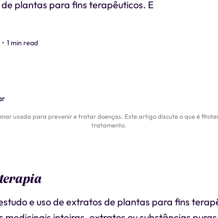
 de plantas para fins terapêuticos. E
•
1 min read
enar usada para prevenir e tratar doenças. Este artigo discute o que é fitote
tratamento.
oterapia
 estudo e uso de extratos de plantas para fins terap
s medicinais inteiras, extratos ou substâncias pura