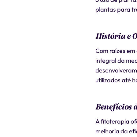
plantas para t
História e 
Com raízes em a
integral da me
desenvolveram s
utilizados até h
Benefícios 
A fitoterapia o
melhoria da efi