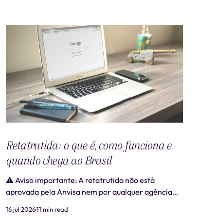
Retatrutida: o que é, como funciona e
quando chega ao Brasil
⚠️ Aviso importante: A retatrutida não está
aprovada pela Anvisa nem por qualquer agência
regulatória no Brasil. Produtos comercializados
16 jul 2026
11 min read
como "retatrutida" fora de estudos clínicos