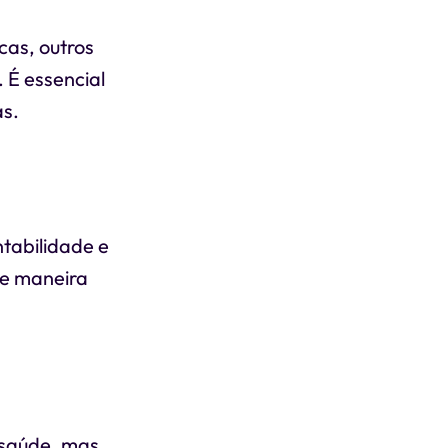
cas, outros
 É essencial
as.
ntabilidade e
de maneira
 saúde, mas