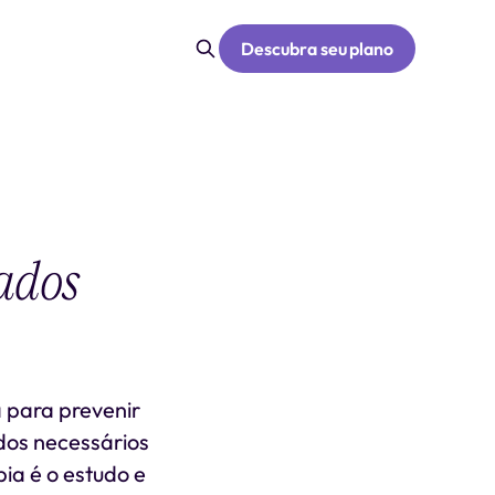
Descubra seu plano
ados
a para prevenir
ados necessários
pia é o estudo e