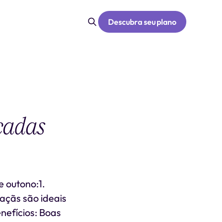
Descubra seu plano
cadas
 outono:1.
açãs são ideais
nefícios: Boas