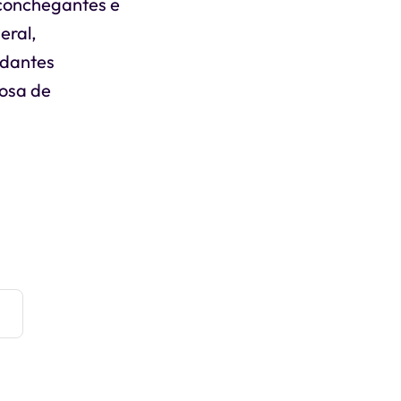
aconchegantes e
eral,
idantes
iosa de
e