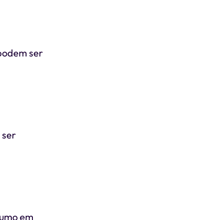
 podem ser
 ser
nsumo em