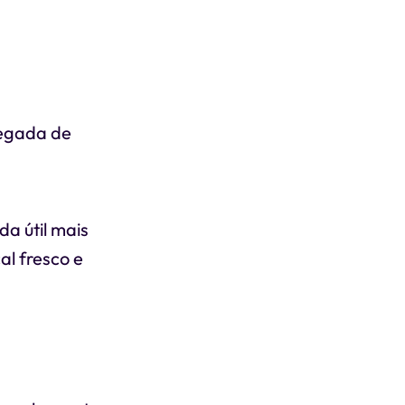
pegada de
a útil mais
l fresco e