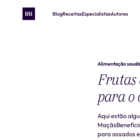
Blog
Receitas
Especialistas
Autores
Alimentação saudá
Frutas 
para o 
Aqui estão alg
MaçãsBenefícios
para assados e