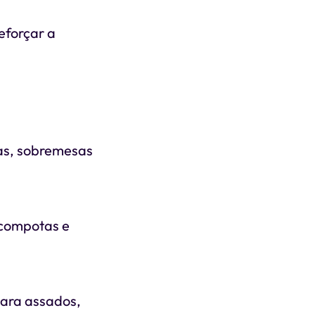
reforçar a
cas, sobremesas
 compotas e
para assados,