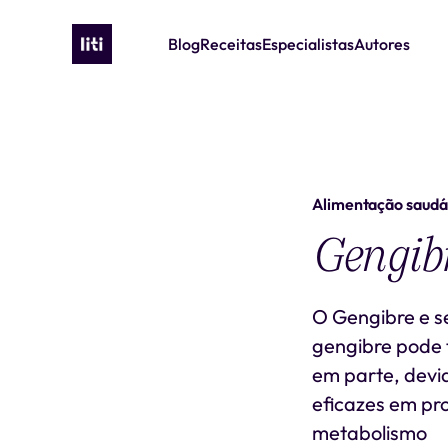
Blog
Receitas
Especialistas
Autores
Alimentação saudá
Gengib
O Gengibre e se
gengibre pode t
em parte, devi
eficazes em pr
metabolismo