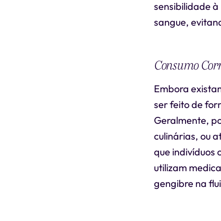
sensibilidade à
sangue, evitan
Consumo Corr
Embora existam
ser feito de f
Geralmente, po
culinárias, ou
que indivíduos
utilizam medic
gengibre na flu