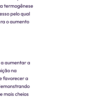
ira termogênese
esso pelo qual
para o aumento
r a aumentar a
uição na
e favorecer a
, demonstrando
e mais cheios