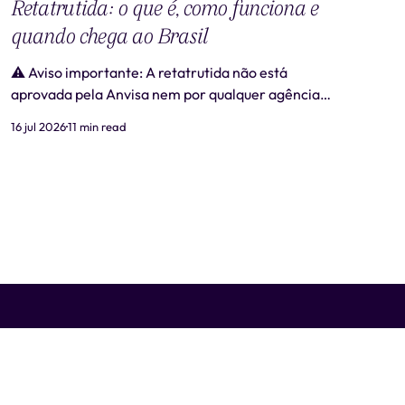
Retatrutida: o que é, como funciona e
quando chega ao Brasil
⚠️ Aviso importante: A retatrutida não está
aprovada pela Anvisa nem por qualquer agência
regulatória no Brasil. Produtos comercializados
16 jul 2026
11 min read
como "retatrutida" fora de estudos clínicos
autorizados são ilegais e representam risco real à
saúde. Este artigo tem caráter exclusivamente
informativo e não substitui consulta médica. 📋
Revisão médica: Este conteúdo