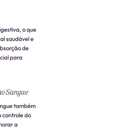
gestiva, o que
al saudável e
absorção de
cial para
 no Sangue
 sangue também
o controle do
horar a