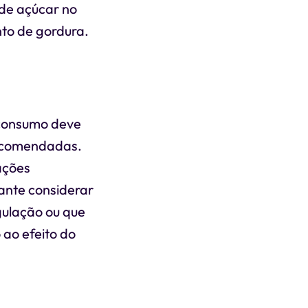
 de açúcar no
to de gordura.
 consumo deve
recomendadas.
ações
ante considerar
gulação ou que
 ao efeito do