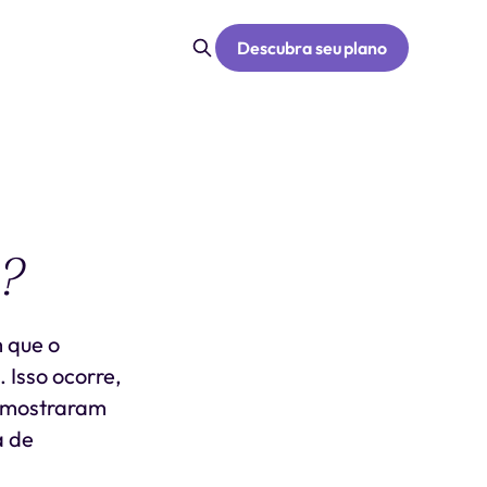
Descubra seu plano
?
m que o
 Isso ocorre,
e mostraram
a de