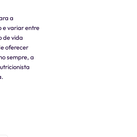
ara a
e variar entre
o de vida
de oferecer
mo sempre, a
tricionista
a.