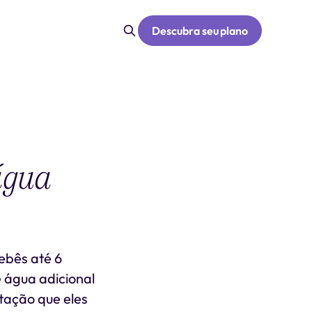
Descubra seu plano
água
ebês até 6
água adicional
atação que eles