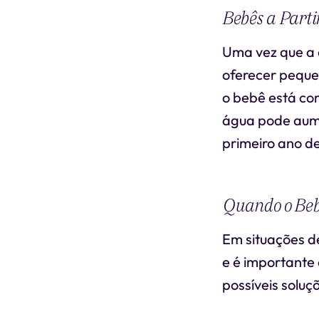
Bebês a Parti
Uma vez que a 
oferecer peque
o bebê está co
água pode aume
primeiro ano de
Quando o Beb
Em situações de
e é importante
possíveis soluç