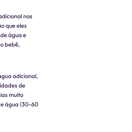
dicional nos
ão que eles
 de água e
do bebê,
gua adicional,
sidades de
ias muito
de água (30-60