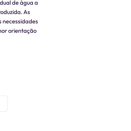
adual de água a
roduzida. As
s necessidades
hor orientação
e