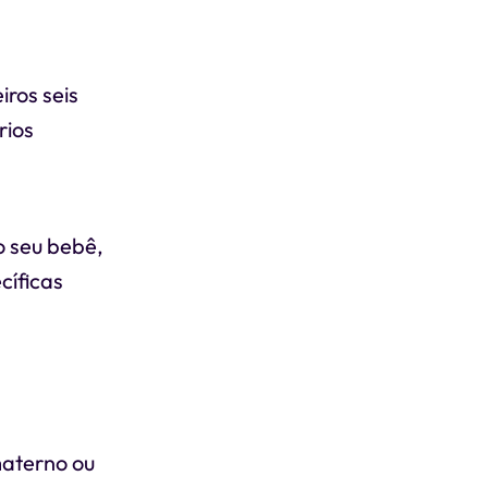
ros seis
rios
o seu bebê,
cíficas
materno ou