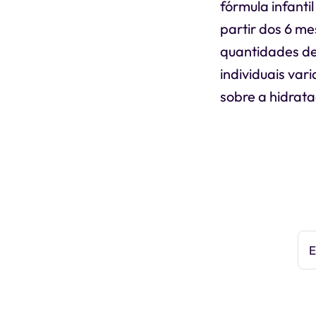
fórmula infanti
partir dos 6 me
quantidades de
individuais va
sobre a hidrat
E