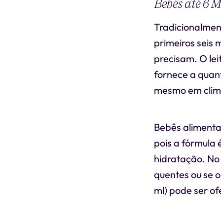
Bebês até 6 M
Tradicionalmen
primeiros seis 
precisam. O le
fornece a quant
mesmo em clim
Bebês alimenta
pois a fórmula
hidratação. No
quentes ou se 
ml) pode ser o