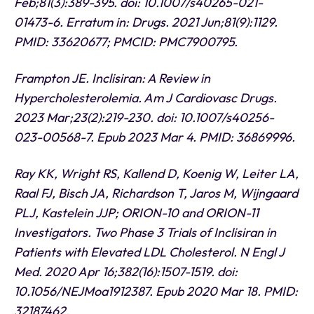
Feb;81(3):389-395. doi: 10.1007/s40265-021-
01473-6. Erratum in: Drugs. 2021 Jun;81(9):1129.
PMID: 33620677; PMCID: PMC7900795.
Frampton JE. Inclisiran: A Review in
Hypercholesterolemia. Am J Cardiovasc Drugs.
2023 Mar;23(2):219-230. doi: 10.1007/s40256-
023-00568-7. Epub 2023 Mar 4. PMID: 36869996.
Ray KK, Wright RS, Kallend D, Koenig W, Leiter LA,
Raal FJ, Bisch JA, Richardson T, Jaros M, Wijngaard
PLJ, Kastelein JJP; ORION-10 and ORION-11
Investigators. Two Phase 3 Trials of Inclisiran in
Patients with Elevated LDL Cholesterol. N Engl J
Med. 2020 Apr 16;382(16):1507-1519. doi:
10.1056/NEJMoa1912387. Epub 2020 Mar 18. PMID:
32187462.