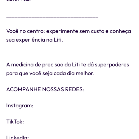
_________________________________
Você no centro: experimente sem custo e conheça
sua experiência na Liti.
https://litisaude.co/iniciarexperiencia
A medicina de precisão da Liti te dá superpoderes
para que você seja cada dia melhor.
ACOMPANHE NOSSAS REDES:
Instagram:
https://litisaude.co/Instagram
TikTok:
https://litisaude.co/TikTok
LinkedIn:
https://litisaude.co/LinkedIn