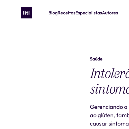
Blog
Receitas
Especialistas
Autores
Saúde
Intoler
sintoma
Gerenciando a I
ao glúten, tam
causar sintoma