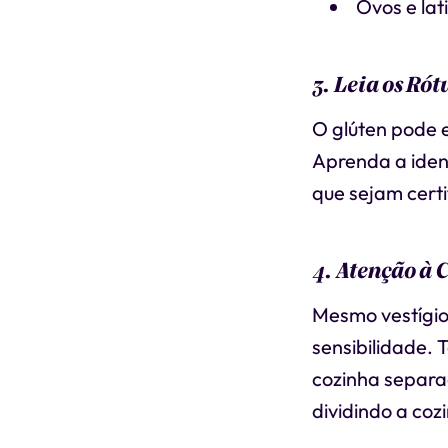
Ovos e lat
3. Leia os Ró
O glúten pode 
Aprenda a ident
que sejam cert
4. Atenção à
Mesmo vestígio
sensibilidade.
cozinha separa
dividindo a co