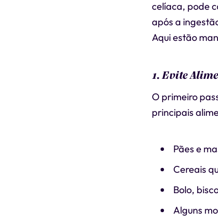
celíaca, pode 
após a ingestão
Aqui estão mane
1. Evite Alim
O primeiro pass
principais alim
Pães e ma
Cereais qu
Bolo, bisc
Alguns mo