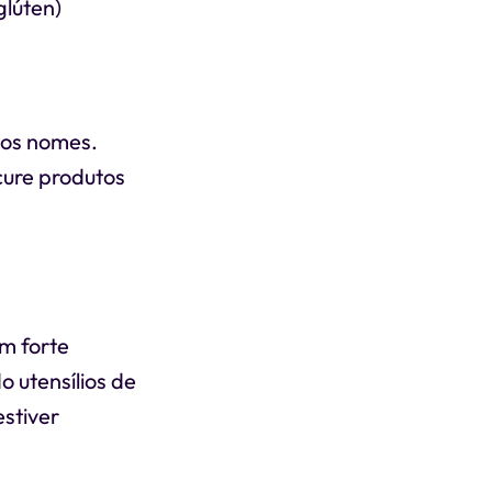
glúten)
ios nomes.
cure produtos
m forte
 utensílios de
stiver