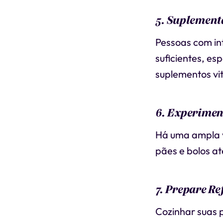
5. Suplement
Pessoas com int
suficientes, es
suplementos vit
6. Experiment
Há uma ampla v
pães e bolos at
7. Prepare Re
Cozinhar suas p