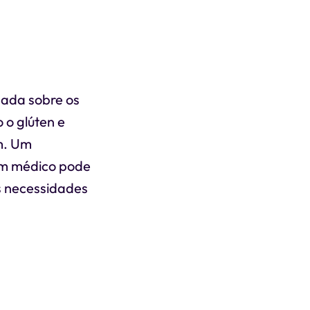
hada sobre os
 o glúten e
ém. Um
um médico pode
s necessidades