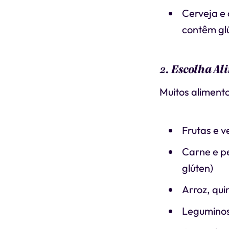
Cerveja e 
contêm gl
2. Escolha Al
Muitos alimento
Frutas e v
Carne e p
glúten)
Arroz, qui
Leguminosa