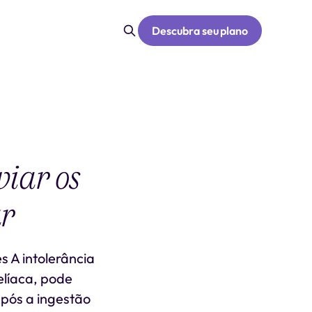
Descubra seu plano
viar os
ar
s A intolerância
elíaca, pode
após a ingestão