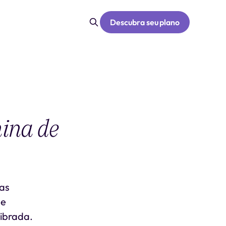
Descubra seu plano
ina de
uas
 e
librada.