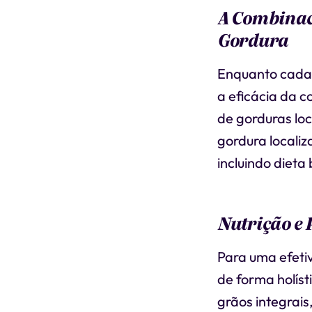
A Combinac
Gordura
Enquanto cada 
a eficácia da c
de gorduras lo
gordura locali
incluindo dieta
Nutrição e 
Para uma efeti
de forma holíst
grãos integrai