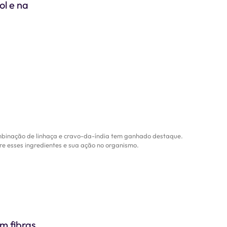
ol e na
ombinação de linhaça e cravo-da-índia tem ganhado destaque.
re esses ingredientes e sua ação no organismo.
m fibras,