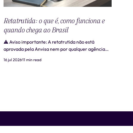
Retatrutida: o que é, como funciona e
quando chega ao Brasil
⚠️ Aviso importante: A retatrutida não está
aprovada pela Anvisa nem por qualquer agência
regulatória no Brasil. Produtos comercializados
16 jul 2026
11 min read
como "retatrutida" fora de estudos clínicos
autorizados são ilegais e representam risco real à
saúde. Este artigo tem caráter exclusivamente
informativo e não substitui consulta médica. 📋
Revisão médica: Este conteúdo