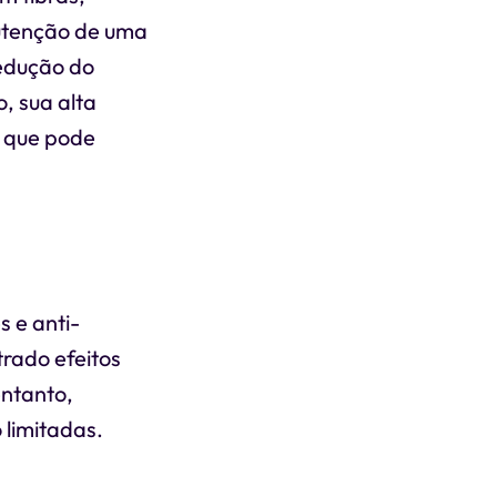
nutenção de uma
redução do
, sua alta
o que pode
 e anti-
rado efeitos
entanto,
 limitadas.