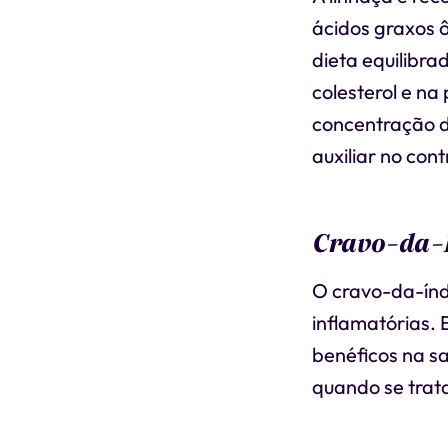
ácidos graxos 
dieta equilibra
colesterol e na
concentração d
auxiliar no cont
Cravo-da-Í
O cravo-da-índ
inflamatórias.
benéficos na sa
quando se trata