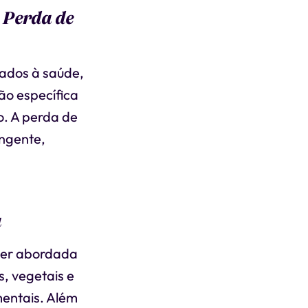
 Perda de
ados à saúde,
ão específica
o. A perda de
ngente,
a
 ser abordada
s, vegetais e
mentais. Além