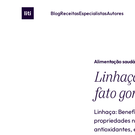
Blog
Receitas
Especialistas
Autores
Alimentação saudá
Linhaça
fato go
Linhaça: Benefí
propriedades nu
antioxidantes,