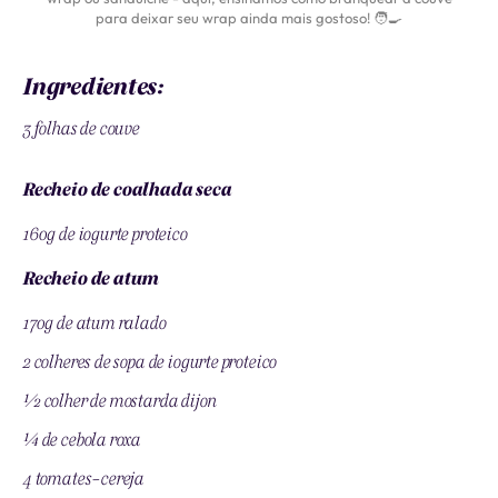
para deixar seu wrap ainda mais gostoso! 🧑‍🍳
Ingredientes:
3 folhas de couve
Recheio de coalhada seca
160g de iogurte proteico
Recheio de atum
170g de atum ralado
2 colheres de sopa de iogurte proteico
½ colher de mostarda dijon
¼ de cebola roxa
4 tomates-cereja