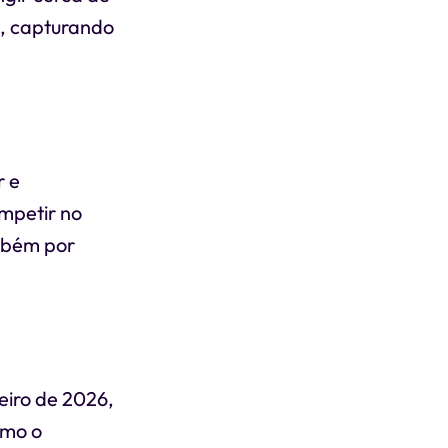
o, capturando
r e
mpetir no
mbém por
reiro de 2026,
omo o