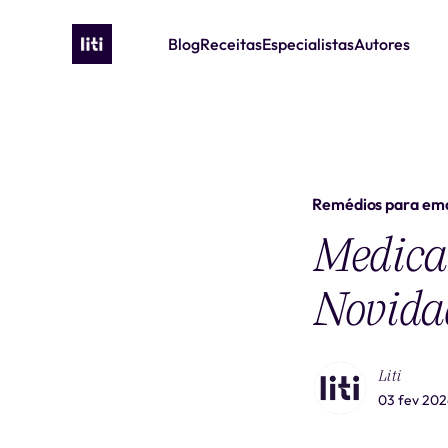
Blog
Receitas
Especialistas
Autores
Remédios para em
Medica
Novidad
Liti
03 fev 202