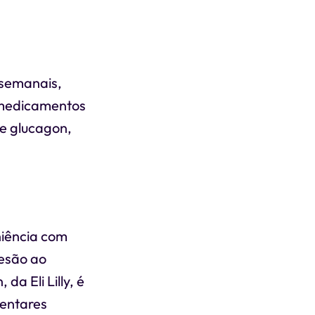
 semanais,
 medicamentos
e glucagon,
iência com
desão ao
da Eli Lilly, é
mentares