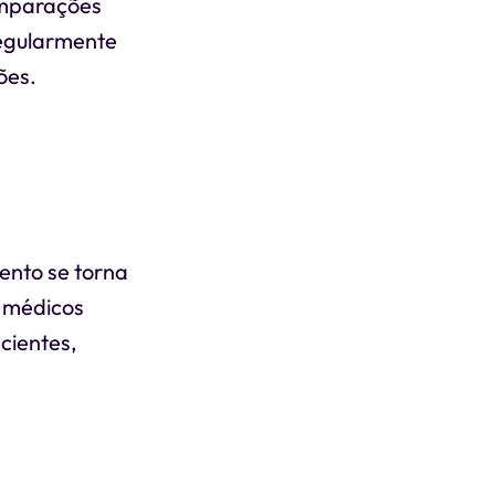
omparações
regularmente
ões.
ento se torna
s médicos
cientes,