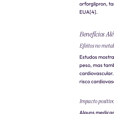
orforglipron, 
EUA[4].
Benefícios Al
Efeitos no meta
Estudos mostr
peso, mas tamb
cardiovascular.
risco cardiovas
Impacto positiv
Alguns medicam