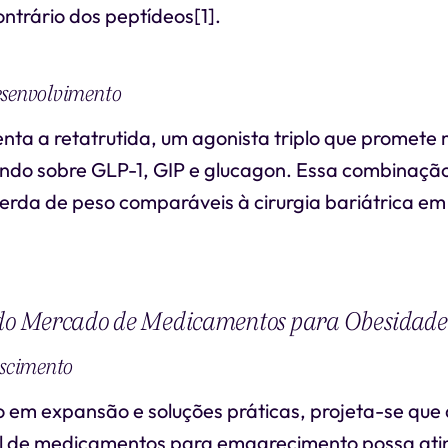
ontrário dos peptídeos[1].
esenvolvimento
esenta a retatrutida, um agonista triplo que promete
uando sobre GLP-1, GIP e glucagon. Essa combinaç
perda de peso comparáveis à cirurgia bariátrica em
 do Mercado de Medicamentos para Obesidade
escimento
em expansão e soluções práticas, projeta-se que 
 de medicamentos para emagrecimento possa atin