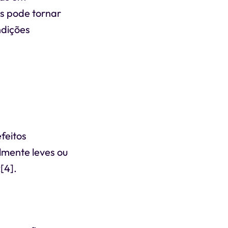
s pode tornar
ndições
feitos
almente leves ou
[4].