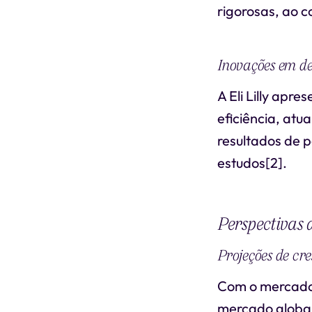
rigorosas, ao c
Inovações em d
A Eli Lilly apr
eficiência, at
resultados de 
estudos[2].
Perspectivas
Projeções de cr
Com o mercado 
mercado global