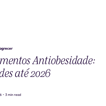
agrecer
mentos Antiobesidade:
es até 2026
6
•
3 min read