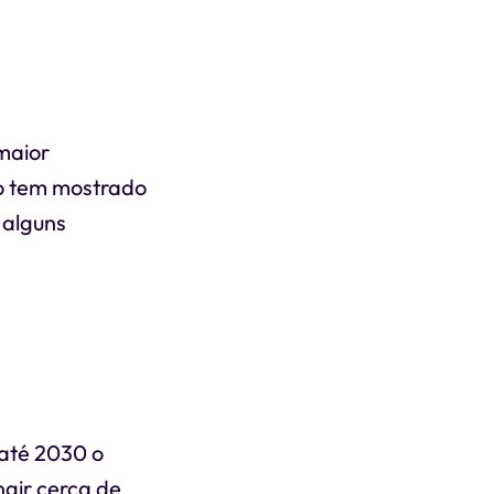
 maior
ão tem mostrado
 alguns
até 2030 o
gir cerca de