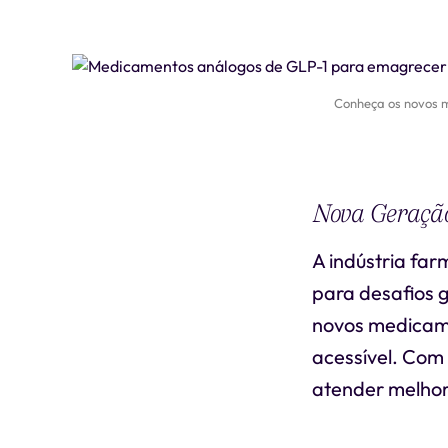
Conheça os novos m
Nova Geração
A indústria fa
para desafios 
novos medicame
acessível. Com
atender melhor