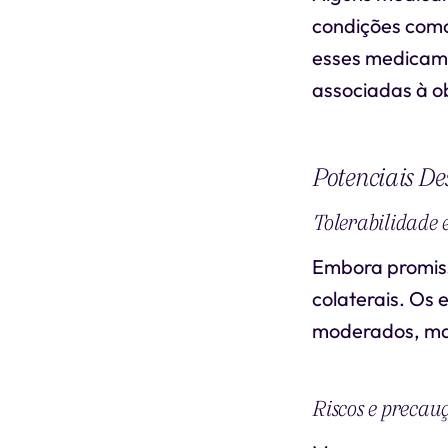
condições como
esses medicame
associadas à o
Potenciais Des
Tolerabilidade e
Embora promiss
colaterais. Os 
moderados, mas
Riscos e precau