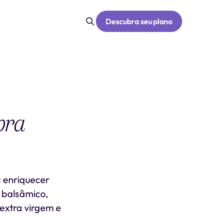
Descubra seu plano
pra
a enriquecer
e balsâmico,
extra virgem e