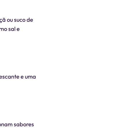
çã ou suco de
mo sal e
frescante e uma
cionam sabores