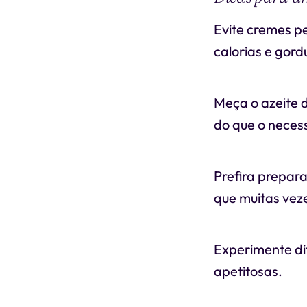
Evite cremes p
calorias e gord
Meça o azeite d
do que o necess
Prefira prepar
que muitas vez
Experimente di
apetitosas.