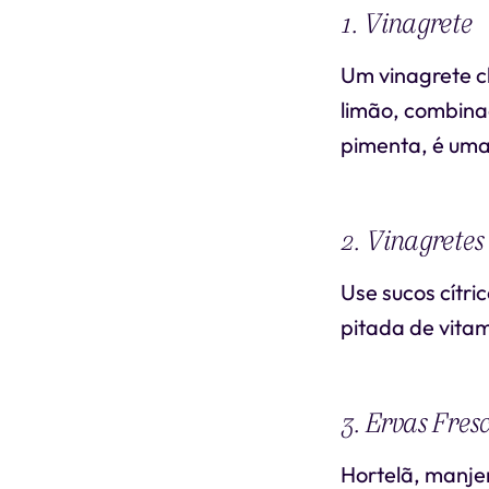
1. Vinagrete
Um vinagrete c
limão, combina
pimenta, é uma
2. Vinagretes 
Use sucos cítri
pitada de vita
3. Ervas Fres
Hortelã, manjer