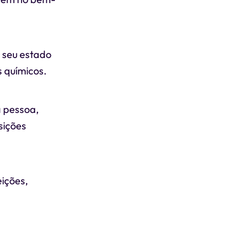
m seu estado
s químicos.
a pessoa,
sições
eições,