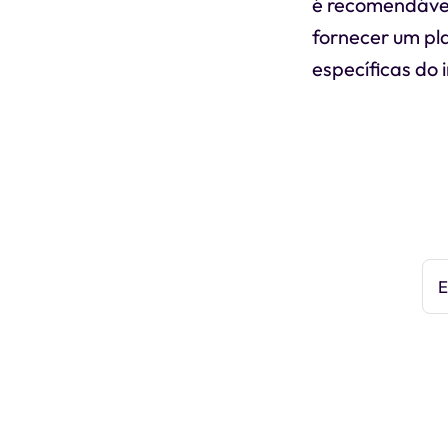
é recomendável 
fornecer um pl
específicas do 
E