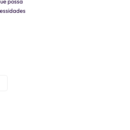
que possa
cessidades
e