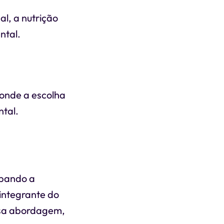
l, a nutrição
ntal.
 onde a escolha
ntal.
obando a
integrante do
essa abordagem,