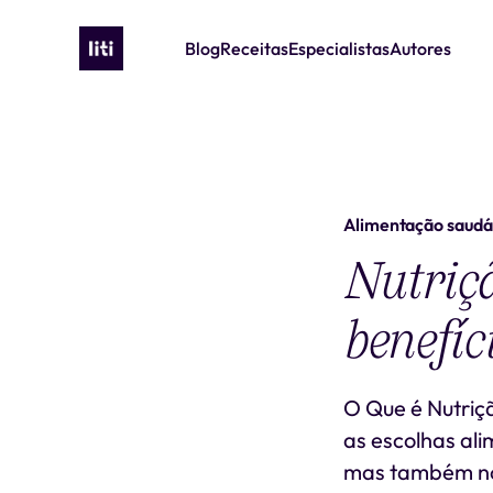
Blog
Receitas
Especialistas
Autores
Alimentação saudá
Nutriçã
benefíc
O Que é Nutriçã
as escolhas al
mas também no