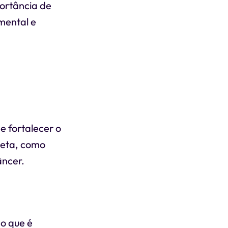
portância de
mental e
de fortalecer o
ieta, como
âncer.
 o que é