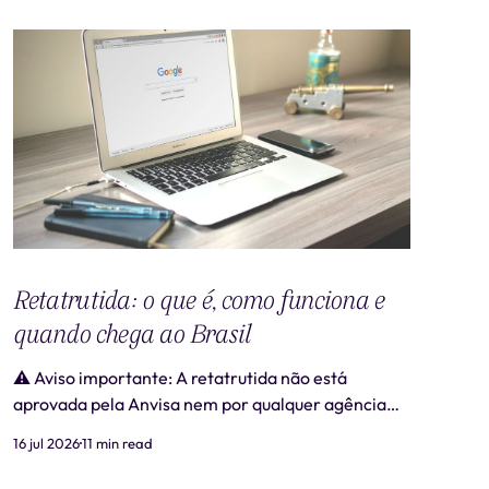
Retatrutida: o que é, como funciona e
quando chega ao Brasil
⚠️ Aviso importante: A retatrutida não está
aprovada pela Anvisa nem por qualquer agência
regulatória no Brasil. Produtos comercializados
16 jul 2026
11 min read
como "retatrutida" fora de estudos clínicos
autorizados são ilegais e representam risco real à