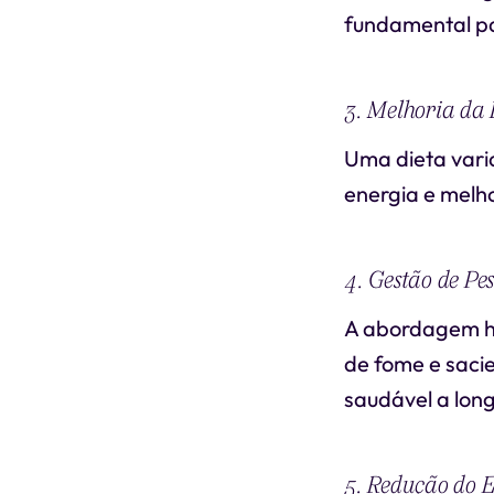
fundamental pa
3. Melhoria da 
Uma dieta varia
energia e melho
4. Gestão de Pe
A abordagem ho
de fome e saci
saudável a lon
5. Redução do E