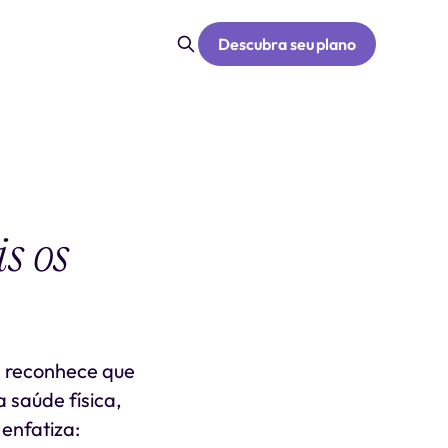
Descubra seu plano
s os
ca reconhece que
 saúde física,
enfatiza: