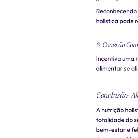
Reconhecendo a
holística pode 
6. Conexão Co
Incentiva uma r
alimentar se al
Conclusão: A
A nutrição holí
totalidade do 
bem-estar e fe