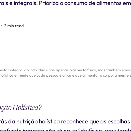
ais e integrais: Prioriza o consumo de alimentos em
•
2 min read
tar integral do indivíduo - não apenas o aspecto físico, mas também emocio
 holística entende que cada pessoa é única e que alimentar o corpo, a mente 
ção Holística?
 trás da nutrição holística reconhece que as escolha
rofundo impacto não só na saúde física, mas ta