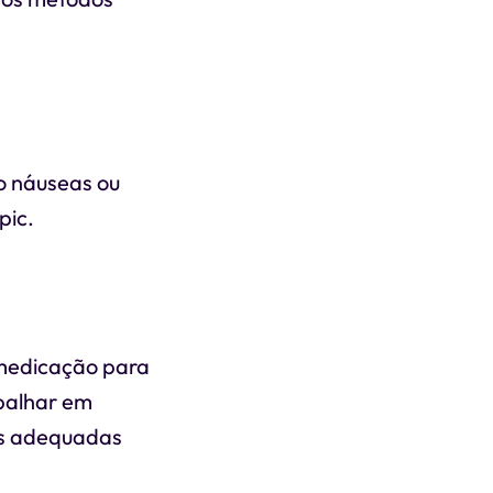
mo náuseas ou
pic.
 medicação para
balhar em
as adequadas