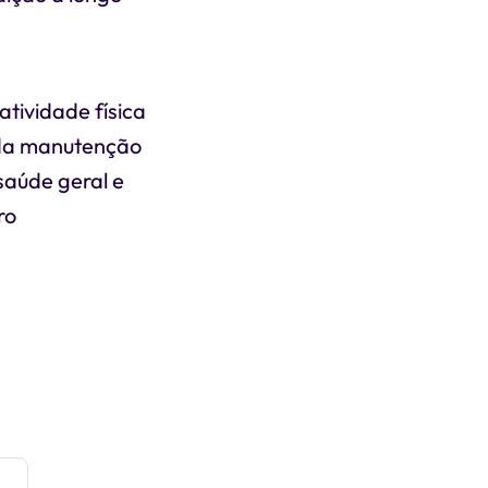
atividade física
e da manutenção
saúde geral e
ro
e