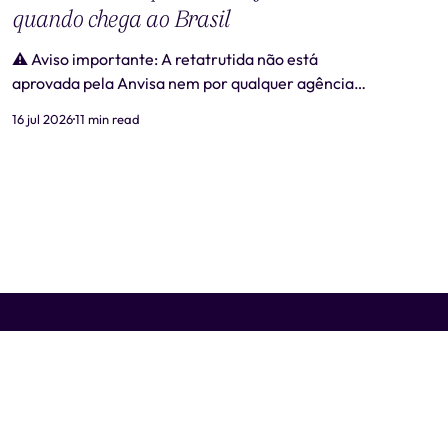
quando chega ao Brasil
⚠️ Aviso importante: A retatrutida não está
aprovada pela Anvisa nem por qualquer agência
regulatória no Brasil. Produtos comercializados
16 jul 2026
11 min read
como "retatrutida" fora de estudos clínicos
autorizados são ilegais e representam risco real à
saúde. Este artigo tem caráter exclusivamente
informativo e não substitui consulta médica. 📋
Revisão médica: Este conteúdo