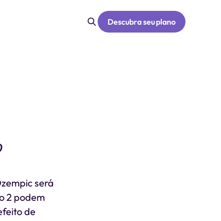
Descubra seu plano
?
 Ozempic será
po 2 podem
efeito de