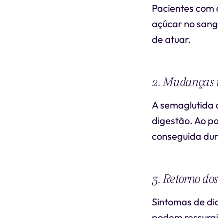
Pacientes com 
açúcar no sang
de atuar.
2. Mudanças n
A semaglutida c
digestão. Ao p
conseguida dur
3. Retorno do
Sintomas de di
podem ressurgir