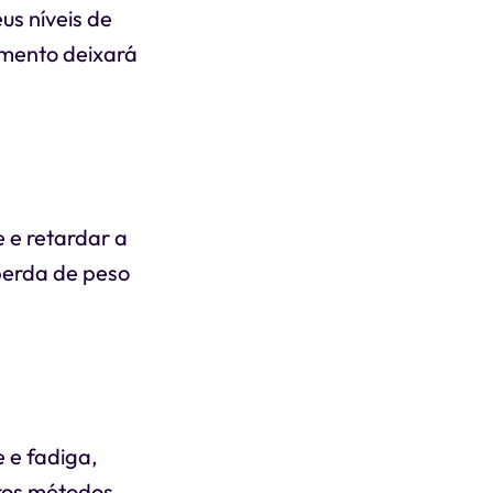
us níveis de
amento deixará
e e retardar a
perda de peso
 e fadiga,
tros métodos