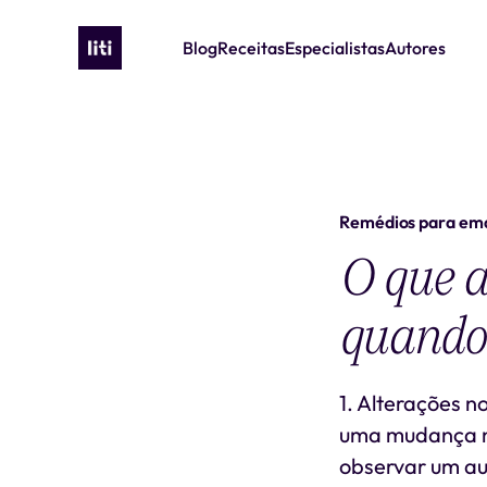
Blog
Receitas
Especialistas
Autores
Remédios para em
O que a
quando
1. Alterações n
uma mudança no
observar um aum