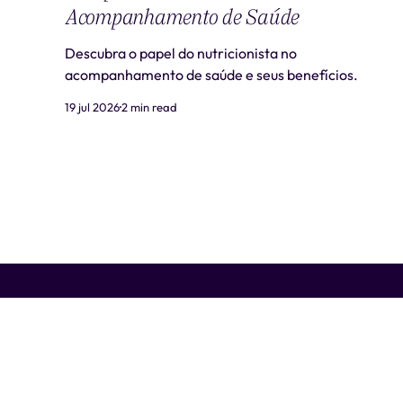
Acompanhamento de Saúde
Descubra o papel do nutricionista no
acompanhamento de saúde e seus benefícios.
19 jul 2026
2 min read
Liti Saúde ™ • CNPJ: 41.932.733/0001-41 • CNES: 3359441