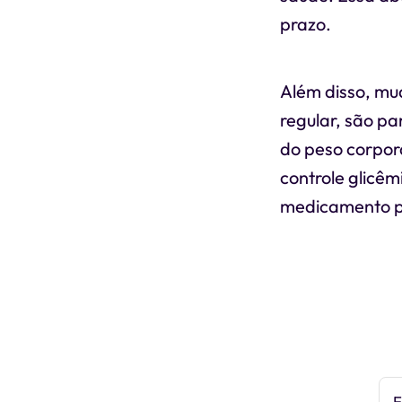
prazo.
Além disso, mud
regular, são p
do peso corpora
controle glicê
medicamento p
E