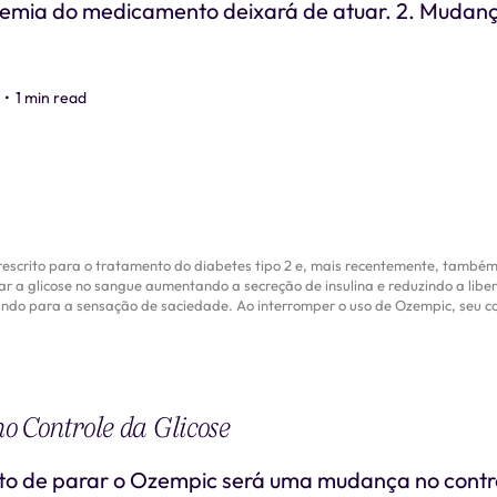
cemia do medicamento deixará de atuar. 2. Mudanç
•
1 min read
crito para o tratamento do diabetes tipo 2 e, mais recentemente, também v
 a glicose no sangue aumentando a secreção de insulina e reduzindo a libera
ndo para a sensação de saciedade. Ao interromper o uso de Ozempic, seu c
no Controle da Glicose
eito de parar o Ozempic será uma mudança no contro