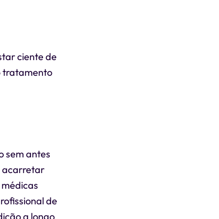
tar ciente de
do tratamento
to sem antes
 acarretar
s médicas
ofissional de
ição a longo