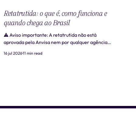
Retatrutida: o que é, como funciona e
quando chega ao Brasil
⚠️ Aviso importante: A retatrutida não está
aprovada pela Anvisa nem por qualquer agência
regulatória no Brasil. Produtos comercializados
16 jul 2026
11 min read
como "retatrutida" fora de estudos clínicos
autorizados são ilegais e representam risco real à
saúde. Este artigo tem caráter exclusivamente
informativo e não substitui consulta médica. 📋
Revisão médica: Este conteúdo