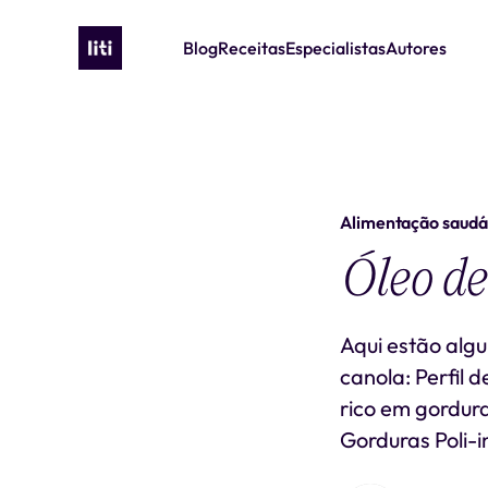
Blog
Receitas
Especialistas
Autores
Alimentação saudá
Óleo de
Aqui estão algu
canola: Perfil 
rico em gordur
Gorduras Poli-i