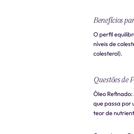
Benefícios pa
O perfil equili
níveis de coles
colesterol).
Questões de 
Óleo Refinado: 
que passa por 
teor de nutrien