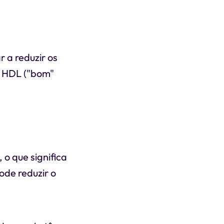
r a reduzir os
 o HDL ("bom"
 o que significa
de reduzir o