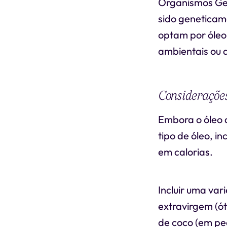
Organismos Gen
sido geneticam
optam por óleo
ambientais ou 
Considerações
Embora o óleo 
tipo de óleo, i
em calorias.
Incluir uma var
extravirgem (ó
de coco (em pe