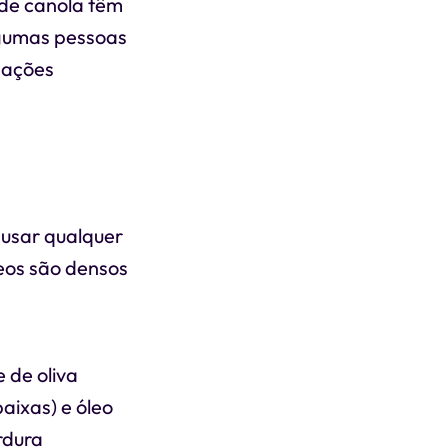
de canola têm
lgumas pessoas
pações
 usar qualquer
leos são densos
 de oliva
aixas) e óleo
rdura