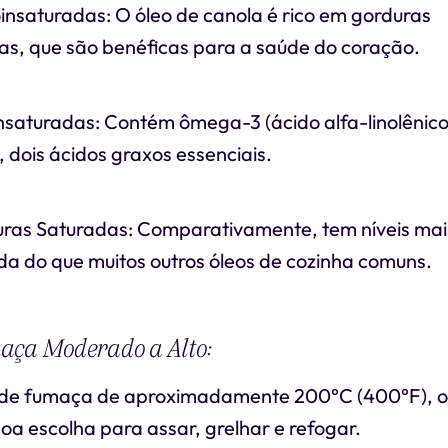
nsaturadas: O óleo de canola é rico em gorduras
s, que são benéficas para a saúde do coração.
insaturadas: Contém ômega-3 (ácido alfa-linolênic
), dois ácidos graxos essenciais.
ras Saturadas: Comparativamente, tem níveis mai
da do que muitos outros óleos de cozinha comuns.
aça Moderado a Alto:
de fumaça de aproximadamente 200°C (400°F), o 
a escolha para assar, grelhar e refogar.