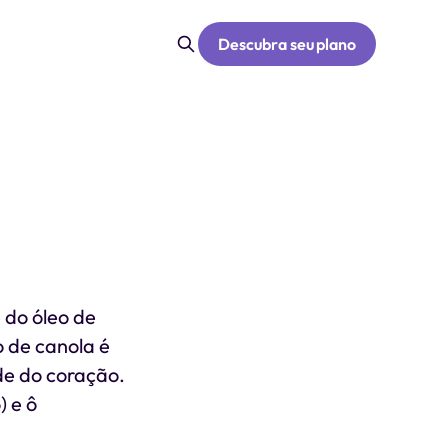
Descubra seu plano
 do óleo de
o de canola é
de do coração.
) e ô