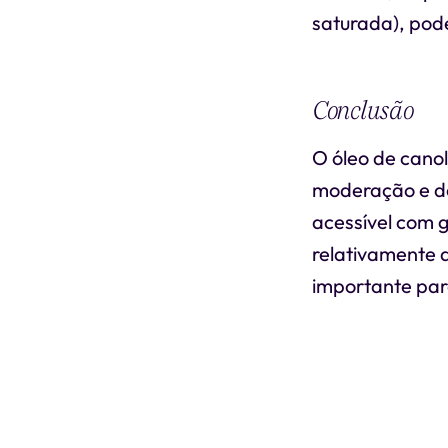
saturada), pode
Conclusão
O óleo de cano
moderação e de
acessível com 
relativamente a
importante par