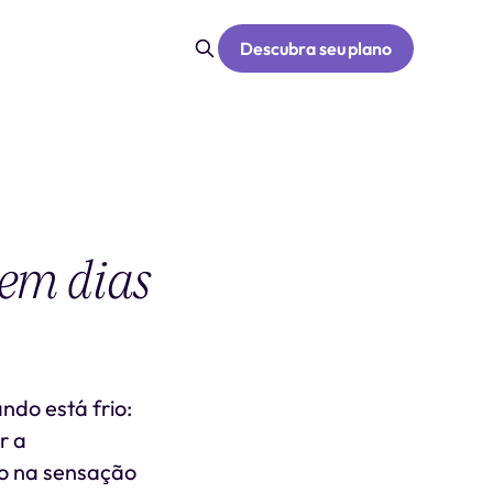
Descubra seu plano
 em dias
ndo está frio:
r a
to na sensação