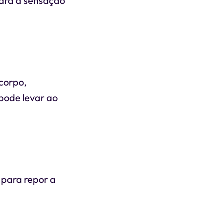
para a sensação
 corpo,
pode levar ao
 para repor a