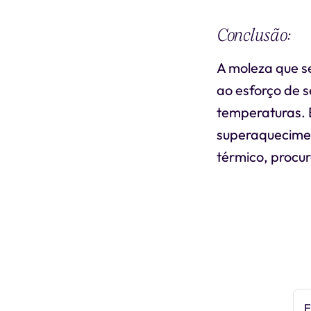
Conclusão:
A moleza que s
ao esforço de 
temperaturas. 
superaquecimen
térmico, procu
E