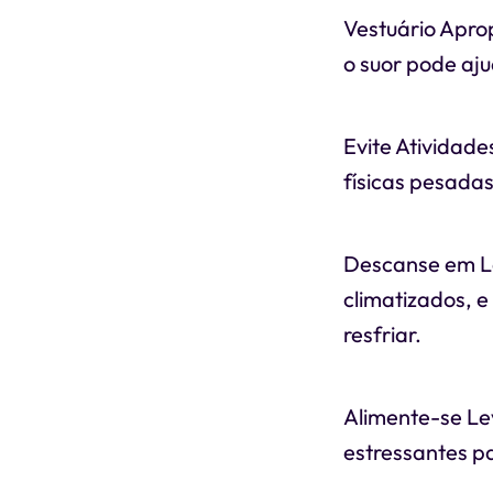
Vestuário Apro
o suor pode aju
Evite Atividade
físicas pesada
Descanse em Lo
climatizados, e
resfriar.
Alimente-se Le
estressantes p