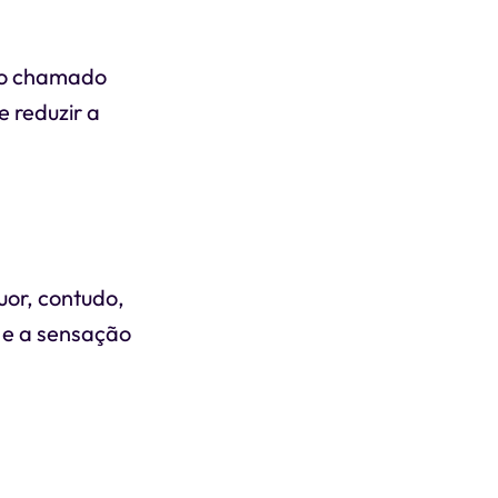
sso chamado
e reduzir a
uor, contudo,
o e a sensação