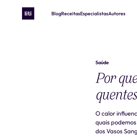
Blog
Receitas
Especialistas
Autores
Saúde
Por que
quente
O calor influen
quais podemos s
dos Vasos Sang