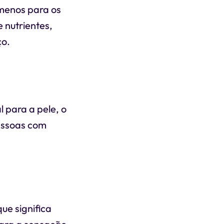
 menos para os
e nutrientes,
ço.
 para a pele, o
essoas com
ue significa