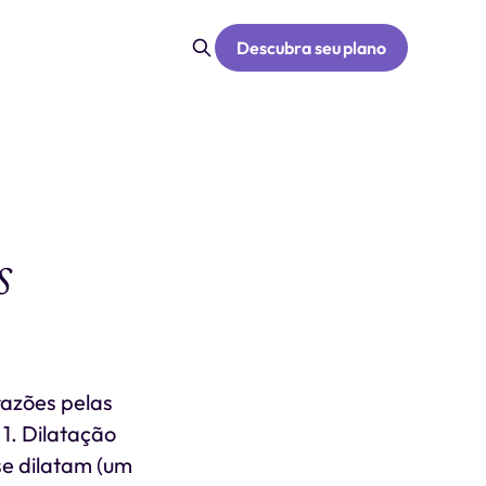
Descubra seu plano
s
razões pelas
1. Dilatação
se dilatam (um