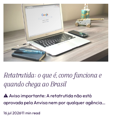
Retatrutida: o que é, como funciona e
quando chega ao Brasil
⚠️ Aviso importante: A retatrutida não está
aprovada pela Anvisa nem por qualquer agência
regulatória no Brasil. Produtos comercializados
16 jul 2026
11 min read
como "retatrutida" fora de estudos clínicos
autorizados são ilegais e representam risco real à