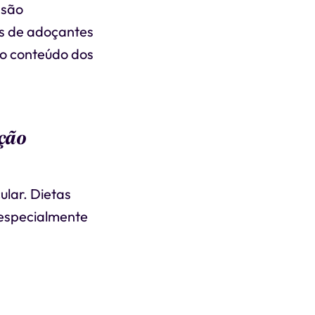
 são
is de adoçantes
r o conteúdo dos
ção
lar. Dietas
 especialmente