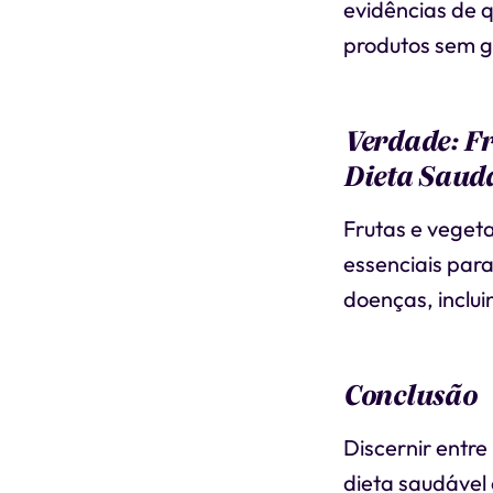
evidências de q
produtos sem g
Verdade: F
Dieta Saud
Frutas e vegeta
essenciais para
doenças, inclui
Conclusão
Discernir entr
dieta saudável