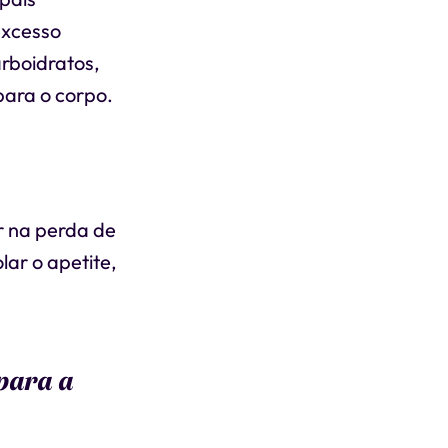
excesso
rboidratos,
para o corpo.
r na perda de
ar o apetite,
 para a