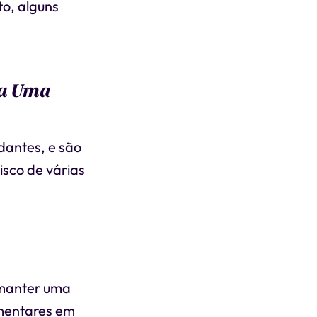
to, alguns
ra Uma
idantes, e são
isco de várias
 manter uma
imentares em