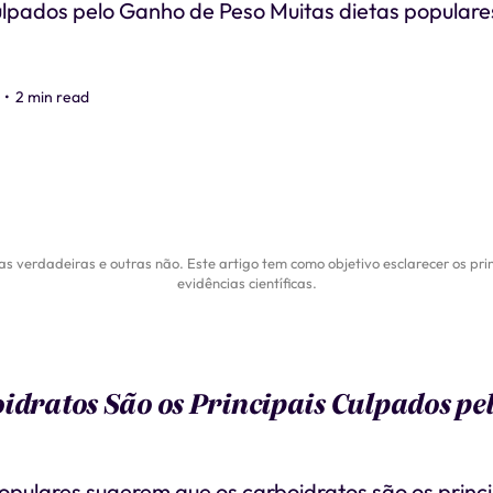
ulpados pelo Ganho de Peso Muitas dietas populare
•
2 min read
s verdadeiras e outras não. Este artigo tem como objetivo esclarecer os pr
evidências científicas.
idratos São os Principais Culpados pe
opulares sugerem que os carboidratos são os princ