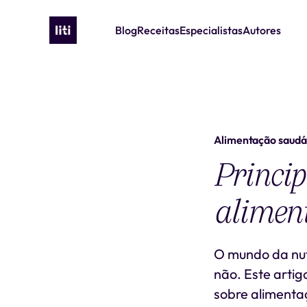
Blog
Receitas
Especialistas
Autores
Alimentação saudá
Princip
alimen
O mundo da nut
não. Este artig
sobre alimentaç