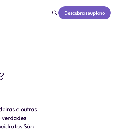
Descubra seu plano
e
eiras e outras
 e verdades
boidratos São