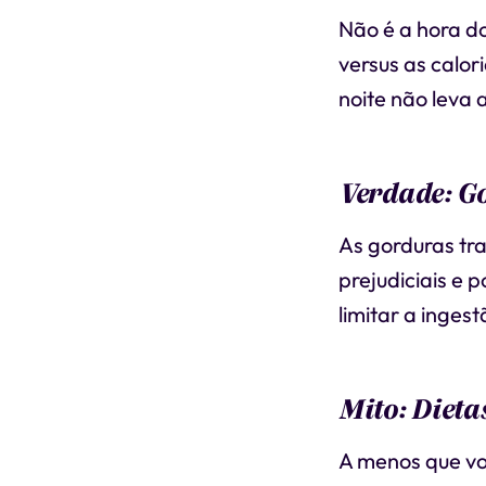
Não é a hora d
versus as calo
noite não leva
Verdade: G
As gorduras tr
prejudiciais e
limitar a inges
Mito: Diet
A menos que vo