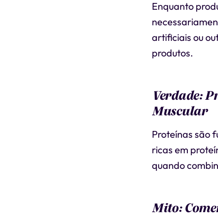
Enquanto produt
necessariament
artificiais ou o
produtos.
Verdade: Pr
Muscular
Proteínas são 
ricas em prote
quando combina
Mito: Comer