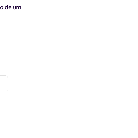
ão de um
e