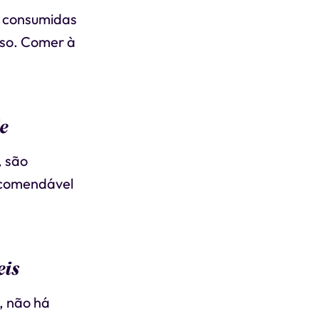
s consumidas
eso. Comer à
e
, são
recomendável
eis
, não há